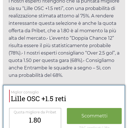
i nostri esperti ritengono che la puntata migliore
sia su “Lille OSC +1.5 reti”, con una probabilità di
realizzazione stimata attorno al 75%. A rendere
interessante questa selezione è anche la quota
offerta da
Pribet
, che a
1.80
è al momento la più
alta del mercato.• L’evento “Doppia Chance 12”
risulta essere il più statisticamente probabile
(78%).• I nostri esperti consigliano “Over 2.5 gol”, a
quota
1.50
per questa gara (68%).• Consigliamo
anche Entrambe le squadre a segno – Sì, con
una probabilità del 68%.
Miglior consiglio
Lille OSC +1.5 reti
Quota migliore da
Pribet
Scommetti
1.80
T&C applicati | 18+