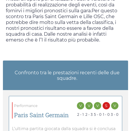
probabilità di realizzazione degli eventi, così da
fornirvi i migliori pronostici sulla gara.Per questo
scontro tra Paris Saint Germain e Lille OSC, che
potrebbe dire molto sulla vetta della classifica, i
nostri pronostici risultano essere a favore della
squadra di casa. Dalle nostre analisi è infatti
emerso che è l’1 il risultato più probabile.
Confronto tra le prestazioni recenti delle due
squadre.
V
V
V
S
V
Performance
Paris Saint Germain
2 - 1
2 - 3
5 - 0
1 - 0
3 - 0
L’ultima partita giocata dalla squadra si è conclusa