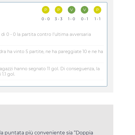
P
P
V
V
P
0 - 0
3 - 3
1 - 0
0 - 1
1 - 1
di 0 - 0 la partita contro l’ultima avversaria
dra ha vinto 5 partite, ne ha pareggiate 10 e ne ha
 ragazzi hanno segnato 11 gol. Di conseguenza, la
 1.1 gol.
e la puntata più conveniente sia “Doppia