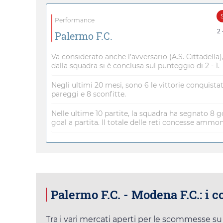
Performance
2 
Palermo F.C.
Va considerato anche l’avversario (A.S. Cittadella)
dalla squadra si è conclusa sul punteggio di 2 - 1.
Negli ultimi 20 mesi, sono 6 le vittorie conquistate
pareggi e 8 sconfitte.
Nelle ultime 10 partite, la squadra ha segnato 8 g
goal a partita. Il totale delle reti concesse ammon
Palermo F.C. - Modena F.C.: i co
Tra i vari mercati aperti per le scommesse su