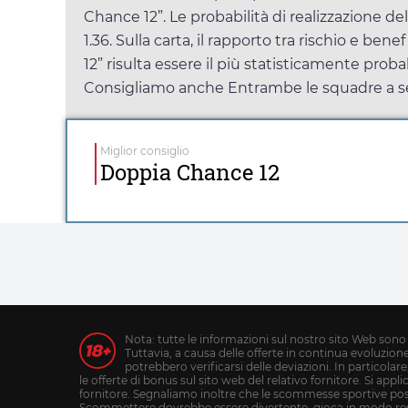
Chance 12”. Le probabilità di realizzazione de
1.36
. Sulla carta, il rapporto tra rischio e be
12” risulta essere il più statisticamente proba
Consigliamo anche Entrambe le squadre a se
Miglior consiglio
Doppia Chance 12
Nota: tutte le informazioni sul nostro sito Web sono
Tuttavia, a causa delle offerte in continua evoluzion
potrebbero verificarsi delle deviazioni. In particolare,
le offerte di bonus sul sito web del relativo fornitore. Si appli
fornitore. Segnaliamo inoltre che le scommesse sportive po
Scommettere dovrebbe essere divertente, gioca in modo res