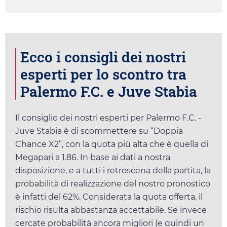
Ecco i consigli dei nostri
esperti per lo scontro tra
Palermo F.C. e Juve Stabia
Il consiglio dei nostri esperti per Palermo F.C. -
Juve Stabia è di scommettere su “Doppia
Chance X2”, con la quota più alta che è quella di
Megapari
a
1.86
. In base ai dati a nostra
disposizione, e a tutti i retroscena della partita, la
probabilità di realizzazione del nostro pronostico
è infatti del 62%. Considerata la quota offerta, il
rischio risulta abbastanza accettabile. Se invece
cercate probabilità ancora migliori (e quindi un