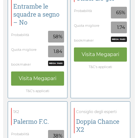
Entrambe le
Probabilità
65%
squadre a segno
– No
Quota migliore
1.74
Probabilità
58%
bookmaker
Quota migliore
1.84
Visita
Megapari
bookmaker
T&C's applicati
Visita
Megapari
T&C's applicati
1X2
Consiglio degli esperti
Palermo F.C.
Doppia Chance
X2
Probabilità
38%