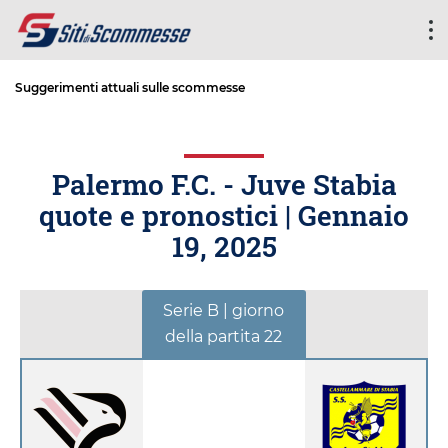
Suggerimenti attuali sulle scommesse
Palermo F.C. - Juve Stabia
quote e pronostici |
Gennaio
19, 2025
Serie B | giorno
della partita 22