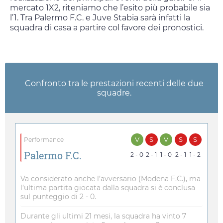
mercato 1X2, riteniamo che l’esito più probabile sia
l’1. Tra Palermo F.C. e Juve Stabia sarà infatti la
squadra di casa a partire col favore dei pronostici.
Confronto tra le prestazioni recenti delle due
squadre.
V
S
V
S
S
Performance
Palermo F.C.
2 - 0
2 - 1
1 - 0
2 - 1
1 - 2
Va considerato anche l’avversario (Modena F.C.), ma
l’ultima partita giocata dalla squadra si è conclusa
sul punteggio di 2 - 0.
Durante gli ultimi 21 mesi, la squadra ha vinto 7