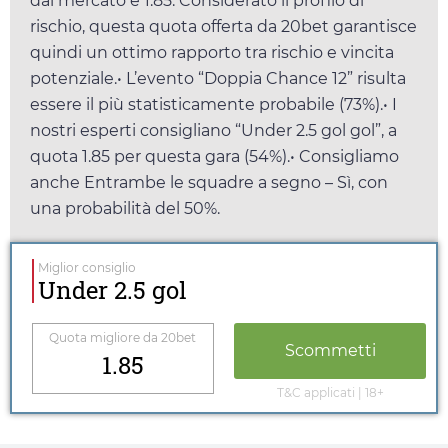
dal mercato è
1.85
. Considerato il profilo di
rischio, questa quota offerta da
20bet
garantisce
quindi un ottimo rapporto tra rischio e vincita
potenziale.• L’evento “Doppia Chance 12” risulta
essere il più statisticamente probabile (73%).• I
nostri esperti consigliano “Under 2.5 gol gol”, a
quota
1.85
per questa gara (54%).• Consigliamo
anche Entrambe le squadre a segno – Sì, con
una probabilità del 50%.
Miglior consiglio
Under 2.5 gol
Quota migliore da
20bet
Scommetti
1.85
T&C applicati | 18+