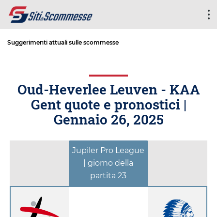
Suggerimenti attuali sulle scommesse
Oud-Heverlee Leuven - KAA
Gent quote e pronostici |
Gennaio 26, 2025
Jupiler Pro League
| giorno della
partita 23