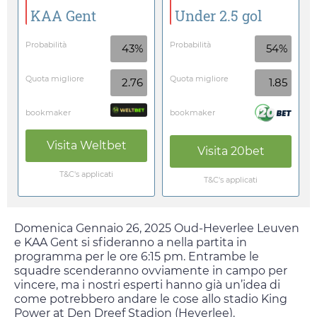
KAA Gent
Under 2.5 gol
Probabilità
Probabilità
43%
54%
Quota migliore
Quota migliore
2.76
1.85
bookmaker
bookmaker
Visita
Weltbet
Visita
20bet
T&C's applicati
T&C's applicati
Domenica
Gennaio 26, 2025
Oud-Heverlee Leuven
e KAA Gent si sfideranno a nella partita in
programma per le ore
6:15 pm
. Entrambe le
squadre scenderanno ovviamente in campo per
vincere, ma i nostri esperti hanno già un’idea di
come potrebbero andare le cose allo stadio King
Power at Den Dreef Stadion (Heverlee).