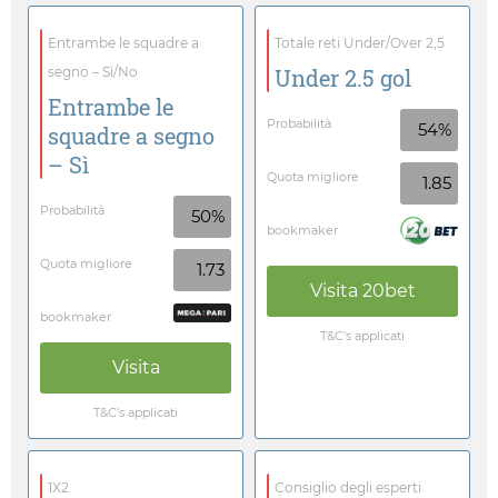
Entrambe le squadre a
Totale reti Under/Over 2,5
segno – Sì/No
Under 2.5 gol
Entrambe le
Probabilità
54%
squadre a segno
– Sì
Quota migliore
1.85
Probabilità
50%
bookmaker
Quota migliore
1.73
Visita
20bet
bookmaker
T&C's applicati
Visita
T&C's applicati
1X2
Consiglio degli esperti