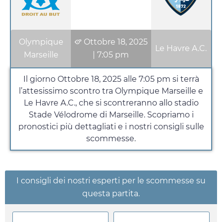
Olympique
Ottobre 18, 2025
Le Havre A.C.
Marseille
|
7:05 pm
Il giorno
Ottobre 18, 2025
alle
7:05 pm
si terrà
l’attesissimo scontro tra Olympique Marseille e
Le Havre A.C., che si scontreranno allo stadio
Stade Vélodrome di Marseille. Scopriamo i
pronostici più dettagliati e i nostri consigli sulle
scommesse.
I consigli dei nostri esperti per le scommesse su
questa partita.