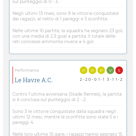
sul punteggio di 0 - 3.
Negli ultimi 13 mesi, sono 9 le vittorie conquistate
dai ragazzi, al netto di 1 pareggi e 3 sconfitte.
Nelle ultime 10 partite, la squadra ha segnato 23 gol,
con una media di 2.3 goal a partita. Il totale delle
reti concesse ammonta invece a 4 gol.
P
P
P
V
S
Performance
Le Havre A.C.
2 - 2
0 - 0
1 - 1
3 - 1
1 - 2
Contro l’ultima avversaria (Stade Rennes), la partita
si è conclusa sul punteggio di 2 - 2.
Sono 3 le vittorie conquistate dalla squadra negli
ultimi 12 mesi, mentre le sconfitte sono state 5 e i
pareggi 4.
Nelle loro ultime 10 gare, i ragazzi hanno segnato 15