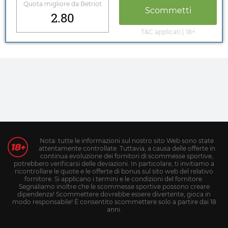
Quota migliore da
Betriot
Scommetti
2.80
T&C applicati | 18+
Nota: tutte le informazioni sul nostro sito Web sono state
attentamente controllate. Tuttavia, a causa delle offerte in
continua evoluzione dei fornitori di scommesse sportive,
potrebbero verificarsi delle deviazioni. In particolare, ti invitiamo a
ricontrollare le quote e le offerte di bonus sul sito web del relativo
fornitore. Si applicano i termini e le condizioni del fornitore.
Segnaliamo inoltre che le scommesse sportive possono creare
dipendenza! Scommettere dovrebbe essere divertente, gioca in
modo responsabile! È consentito scommettere solo a partire dai 18
anni.