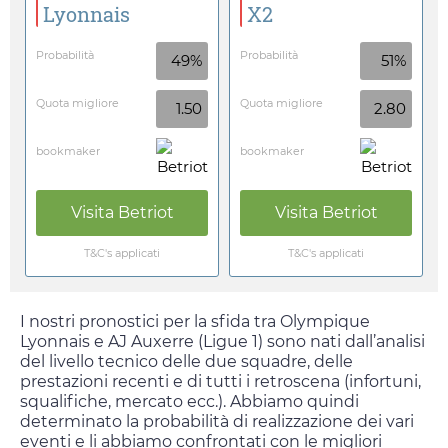
Lyonnais
X2
Probabilità
Probabilità
49%
51%
Quota migliore
Quota migliore
1.50
2.80
bookmaker
bookmaker
Visita
Betriot
Visita
Betriot
T&C's applicati
T&C's applicati
I nostri pronostici per la sfida tra Olympique
Lyonnais e AJ Auxerre (Ligue 1) sono nati dall’analisi
del livello tecnico delle due squadre, delle
prestazioni recenti e di tutti i retroscena (infortuni,
squalifiche, mercato ecc.). Abbiamo quindi
determinato la probabilità di realizzazione dei vari
eventi e li abbiamo confrontati con le migliori