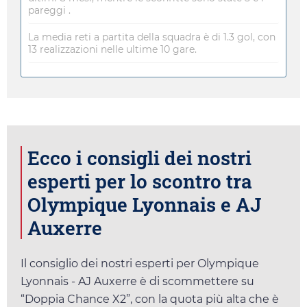
pareggi .
La media reti a partita della squadra è di 1.3 gol, con
13 realizzazioni nelle ultime 10 gare.
Ecco i consigli dei nostri
esperti per lo scontro tra
Olympique Lyonnais e AJ
Auxerre
Il consiglio dei nostri esperti per Olympique
Lyonnais - AJ Auxerre è di scommettere su
“Doppia Chance X2”, con la quota più alta che è