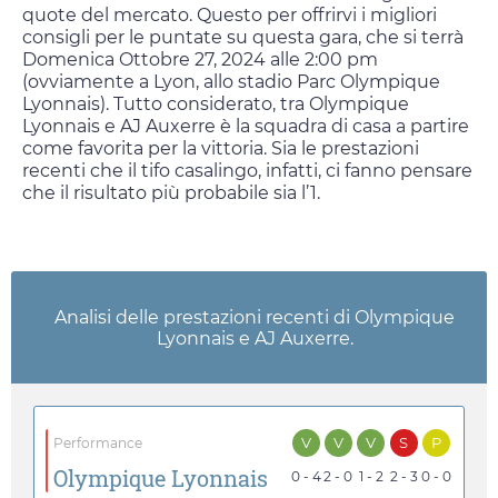
quote del mercato. Questo per offrirvi i migliori
consigli per le puntate su questa gara, che si terrà
Domenica
Ottobre 27, 2024
alle
2:00 pm
(ovviamente a Lyon, allo stadio Parc Olympique
Lyonnais). Tutto considerato, tra Olympique
Lyonnais e AJ Auxerre è la squadra di casa a partire
come favorita per la vittoria. Sia le prestazioni
recenti che il tifo casalingo, infatti, ci fanno pensare
che il risultato più probabile sia l’1.
Analisi delle prestazioni recenti di Olympique
Lyonnais e AJ Auxerre.
V
V
V
S
P
Performance
Olympique Lyonnais
0 - 4
2 - 0
1 - 2
2 - 3
0 - 0