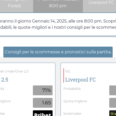
Liverpool FC
Forest
8:00 pm
eranno il giorno
Gennaio 14, 2025
, alle ore
8:00 pm
. Scopr
idabili, le quote migliori e i nostri consigli per le scomme
Consigli per le scommesse e pronostici sulla partita.
reti Under/Over 2,5
1X2
 2.5
Liverpool FC
ità
Probabilità
71%
igliore
Quota migliore
1.65
ker
bookmaker