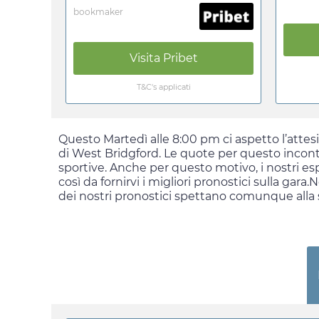
bookmaker
Visita
Pribet
T&C's applicati
Questo
Martedì
alle
8:00 pm
ci aspetto l’attes
di West Bridgford. Le quote per questo incon
sportive. Anche per questo motivo, i nostri espe
così da fornirvi i migliori pronostici sulla gara
dei nostri pronostici spettano comunque alla s