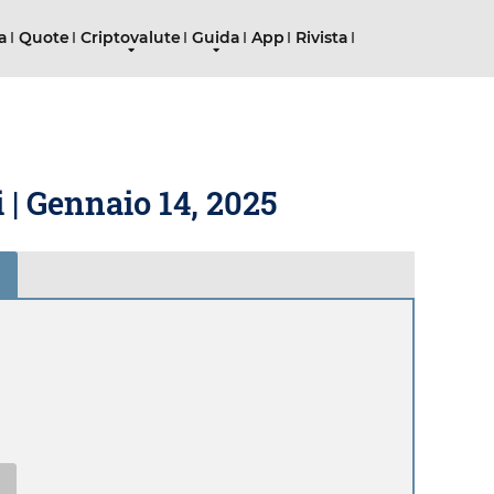
ta
Quote
Criptovalute
Guida
App
Rivista
 |
Gennaio 14, 2025