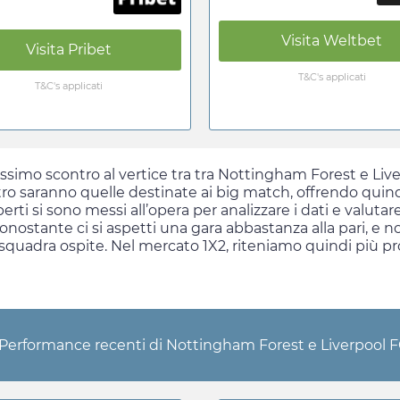
Visita
Weltbet
Visita
Pribet
T&C's applicati
T&C's applicati
issimo scontro al vertice tra tra Nottingham Forest e Live
tro saranno quelle destinate ai big match, offrendo qui
rti si sono messi all’opera per analizzare i dati e valutare
.Nonostante ci si aspetti una gara abbastanza alla pari, e no
quadra ospite. Nel mercato 1X2, riteniamo quindi più prob
Performance recenti di Nottingham Forest e Liverpool F