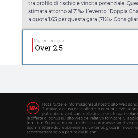
tra profilo di rischio e vincita potenziale. Qu
stimata attorno al 71%.• L’evento “Doppia Chanc
a quota
1.65
per questa gara (71%).• Consigli
Miglior consiglio
Over 2.5
Nota: tutte le informazioni sul nostro sito Web sono
Tuttavia, a causa delle offerte in continua evoluzion
potrebbero verificarsi delle deviazioni. In particolare,
le offerte di bonus sul sito web del relativo fornitore. Si appli
fornitore. Segnaliamo inoltre che le scommesse sportive po
Scommettere dovrebbe essere divertente, gioca in modo res
scommettere solo a partire dai 18 anni.