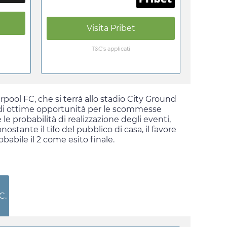
Visita
Pribet
T&C's applicati
rpool FC, che si terrà allo stadio City Ground
ndi ottime opportunità per le scommesse
 le probabilità di realizzazione degli eventi,
nostante il tifo del pubblico di casa, il favore
abile il 2 come esito finale.
C.