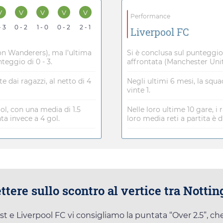
V
V
V
V
V
Performance
- 3
0 - 2
1 - 0
0 - 2
2 - 1
Liverpool FC
on Wanderers), ma l’ultima
Si è conclusa sul punteggio 
teggio di 0 - 3.
affrontata (Manchester Unit
e dai ragazzi, al netto di 4
Negli ultimi 6 mesi, la squa
vinte 1.
ol, con una media di 1.5
Nelle loro ultime 10 gare, 
ta invece a 4 gol.
loro media reti a partita è di
ttere sullo scontro al vertice tra Notti
t e Liverpool FC vi consigliamo la puntata “Over 2.5”, che