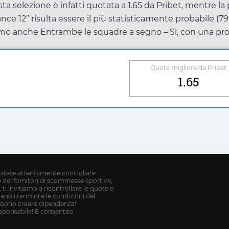
esta selezione è infatti quotata a
1.65
da
Pribet
, mentre la 
e 12” risulta essere il più statisticamente probabile (79%)
amo anche Entrambe le squadre a segno – Sì, con una prob
Quota migliore da
Pribet
1.65
 state attentamente controllate.
e dei fornitori di scommesse sportive,
 ti invitiamo a ricontrollare le quote e
cano i termini e le condizioni del
ssono creare dipendenza!
ponsabile! È consentito