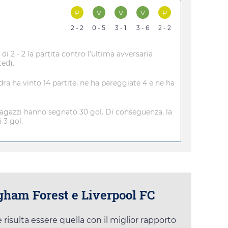
P
V
V
V
P
2 - 2
0 - 5
3 - 1
3 - 6
2 - 2
di 2 - 2 la partita contro l’ultima avversaria
ed).
dra ha vinto 14 partite, ne ha pareggiate 4 e ne ha
i ragazzi hanno segnato 30 gol. Di conseguenza, la
 3 gol.
ngham Forest e Liverpool FC
 risulta essere quella con il miglior rapporto