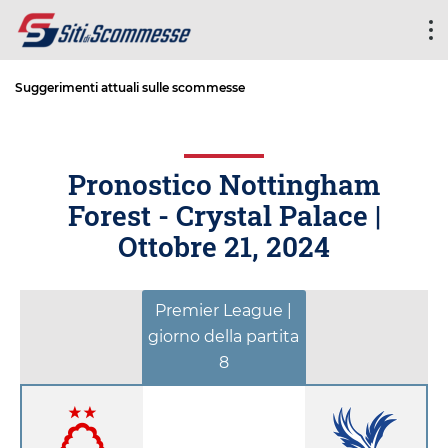
Suggerimenti attuali sulle scommesse
Pronostico Nottingham
Forest - Crystal Palace |
Ottobre 21, 2024
Premier League |
giorno della partita
8