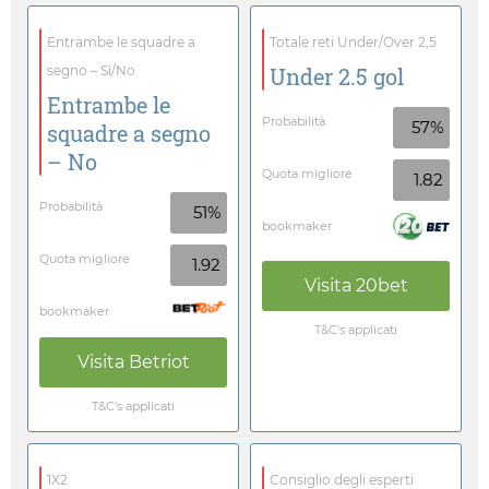
Entrambe le squadre a
Totale reti Under/Over 2,5
segno – Sì/No
Under 2.5 gol
Entrambe le
Probabilità
57%
squadre a segno
– No
Quota migliore
1.82
Probabilità
51%
bookmaker
Quota migliore
1.92
Visita
20bet
bookmaker
T&C's applicati
Visita
Betriot
T&C's applicati
1X2
Consiglio degli esperti