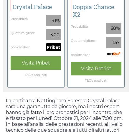
Crystal Palace
Doppia Chance
X2
Probabilità
41%
Probabilità
68%
Quota migliore
3.00
Quota migliore
1.57
bookmaker
bookmaker
Visita
Pribet
Visita
Betriot
T&C's applicati
T&C's applicati
La partita tra Nottingham Forest e Crystal Palace
sarà una gara tutta da giocare, ma i nostri esperti
hanno già fatto i loro pronostici per l’incontro, che
è fissato per
Lunedì
Ottobre 21, 2024
alle
7:00 pm
.
In base all’analisi delle prestazioni recenti, al livello
tecnico delle due squadre e a tutti gli altri fattori