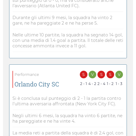
sul punteggio di 0 - 0, ma va considerato anche
l’avversario (Atlanta United FC).
Durante gli ultimi 9 mesi, la squadra ha vinto 2
gare, ne ha pareggiate 2 e ne ha perse 5.
Nelle ultime 10 partite, la squadra ha segnato 14 gol,
con una media di 1.4 goal a partita. Il totale delle reti
concesse ammonta invece a 11 gol.
S
V
S
S
V
Performance
Orlando City SC
2 - 1
4 - 2
2 - 4
1 - 2
1 - 3
Si è conclusa sul punteggio di 2 - 1 la partita contro
l’ultima avversaria affrontata (New York City FC).
Negli ultimi 6 mesi, la squadra ha vinto 6 partite, ne
ha pareggiate e ne ha vinte 4.
La media reti a partita della squadra è di 2.4 gol, con