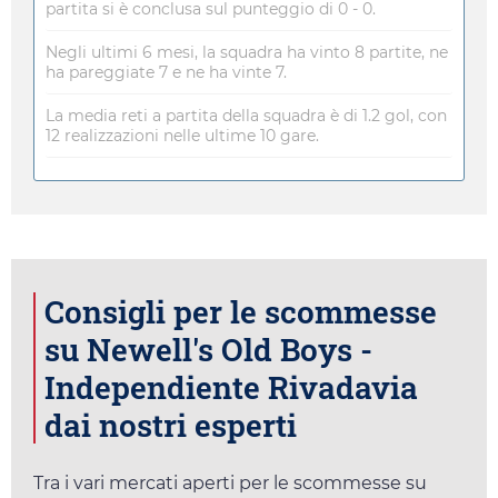
partita si è conclusa sul punteggio di 0 - 0.
Negli ultimi 6 mesi, la squadra ha vinto 8 partite, ne
ha pareggiate 7 e ne ha vinte 7.
La media reti a partita della squadra è di 1.2 gol, con
12 realizzazioni nelle ultime 10 gare.
Consigli per le scommesse
su Newell's Old Boys -
Independiente Rivadavia
dai nostri esperti
Tra i vari mercati aperti per le scommesse su