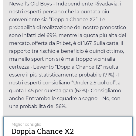
Newell's Old Boys - Independiente Rivadavia, i
nostri esperti pensano che la puntata più
conveniente sia “Doppia Chance X2”. Le
probabilità di realizzazione del nostro pronostico
sono infatti del 69%, mentre la quota più alta del
mercato, offerta da
Pribet
, è di
1.67
. Sulla carta, il
rapporto tra rischio e beneficio è quindi ottimo,
ma nello sport non si è mai troppo vicini alla
certezza.• L’evento “Doppia Chance 12” risulta
essere il più statisticamente probabile (71%).• I
nostri esperti consigliano “Under 2.5 gol gol”, a
quota
1.45
per questa gara (62%).• Consigliamo
anche Entrambe le squadre a segno – No, con
una probabilità del 56%.
Miglior consiglio
Doppia Chance X2