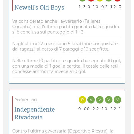
Newell's Old Boys
1 - 3
0 - 1
0 - 0
2 - 1
2 - 3
Va considerato anche l’avversario (Talleres
Cordoba), ma l’ultima partita giocata dalla squadra
si è conclusa sul punteggio di 1 - 3.
Negli ultimi 22 mesi, sono 5 le vittorie conquistate
dai ragazzi, al netto di 7 pareggi e 10 sconfitte.
Nelle ultime 10 partite, la squadra ha segnato 10 gol,
con una media di 1 goal a partita. Il totale delle reti
concesse ammonta invece a 10 gol.
P
V
V
V
V
Performance
Independiente
0 - 0
0 - 2
2 - 1
0 - 2
2 - 1
Rivadavia
Contro l’ultima avversaria (Deportivo Riestra), la