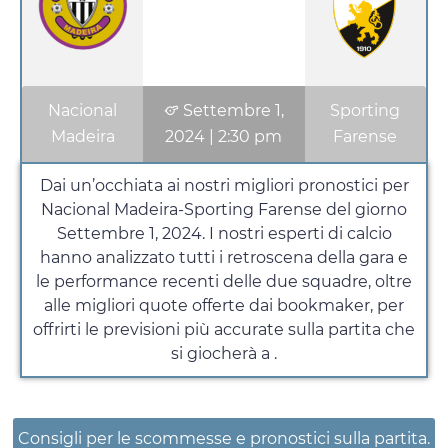
Nacional
Settembre 1,
Sporting
Madeira
2024
|
2:30 pm
Farense
Dai un’occhiata ai nostri migliori pronostici per
Nacional Madeira-Sporting Farense del giorno
Settembre 1, 2024
. I nostri esperti di calcio
hanno analizzato tutti i retroscena della gara e
le performance recenti delle due squadre, oltre
alle migliori quote offerte dai bookmaker, per
offrirti le previsioni più accurate sulla partita che
si giocherà a .
Consigli per le scommesse e pronostici sulla partita.