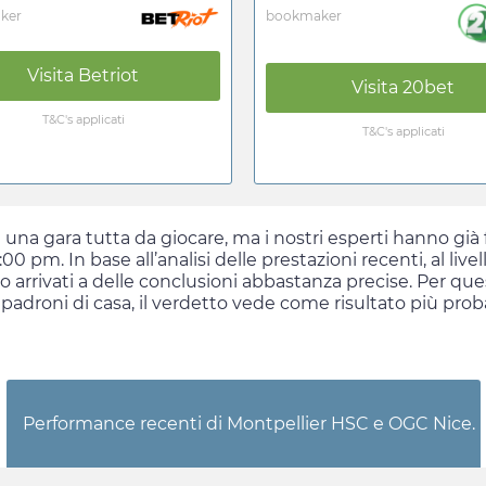
ker
bookmaker
Visita
Betriot
Visita
20bet
T&C's applicati
T&C's applicati
una gara tutta da giocare, ma i nostri esperti hanno già fa
:00 pm
. In base all’analisi delle prestazioni recenti, al liv
sono arrivati a delle conclusioni abbastanza precise. Per q
padroni di casa, il verdetto vede come risultato più probab
Performance recenti di Montpellier HSC e OGC Nice.