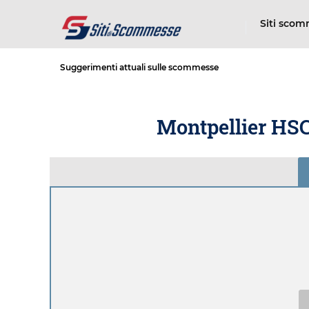
Siti sco
Suggerimenti attuali sulle scommesse
Montpellier HSC 