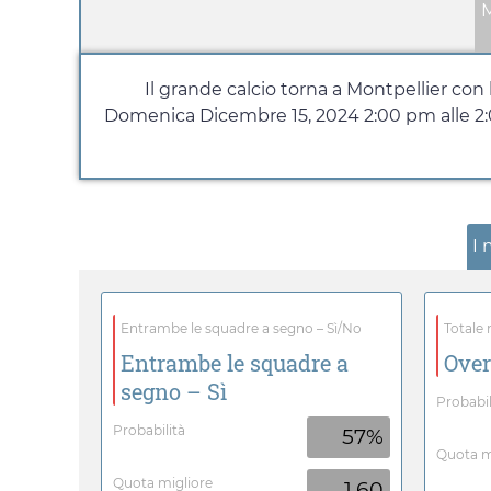
M
Il grande calcio torna a Montpellier con
Domenica
Dicembre 15, 2024 2:00 pm
alle
2
I 
Entrambe le squadre a segno – Sì/No
Totale 
Entrambe le squadre a
Over
segno – Sì
Probabil
Probabilità
57%
Quota m
Quota migliore
1.60