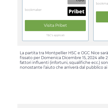
bookma
bookmaker
Visita
Pribet
T&C's applicati
La partita tra Montpellier HSC e OGC Nice sarà 
fissato per
Domenica
Dicembre 15, 2024
alle
2
fattori influenti (infortuni, squalifiche ecc.) 
nonostante l’aiuto che arriverà dal pubblico ai 