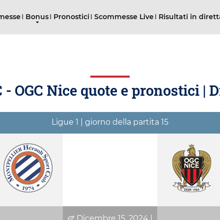
mmesse
Bonus
Pronostici
Scommesse Live
Risultati in diret
- OGC Nice quote e pronostici |
D
Ligue 1 | giorno della partita 15
Dicembre 15, 2024
|