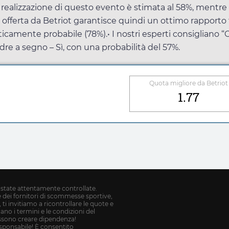
à di realizzazione di questo evento è stimata al 58%, mentr
a offerta da
Betriot
garantisce quindi un ottimo rapporto tr
sticamente probabile (78%).• I nostri esperti consigliano “
e a segno – Sì, con una probabilità del 57%.
Quota migliore da
Betriot
1.77
 state attentamente controllate.
e dei fornitori di scommesse sportive,
 ti invitiamo a ricontrollare le quote e
cano i termini e le condizioni del
ssono creare dipendenza!
ponsabile! È consentito