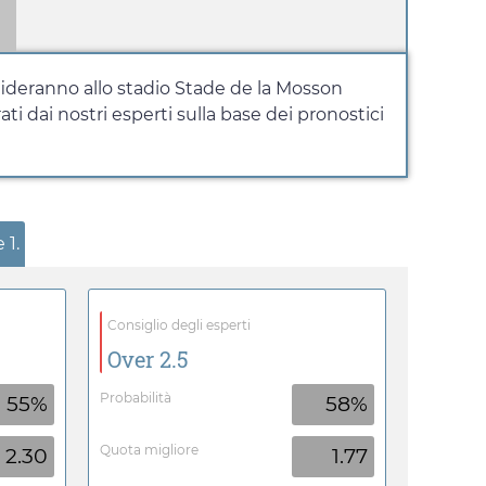
sfideranno allo stadio Stade de la Mosson
ati dai nostri esperti sulla base dei pronostici
 1.
Consiglio degli esperti
Over 2.5
Probabilità
55%
58%
Quota migliore
2.30
1.77