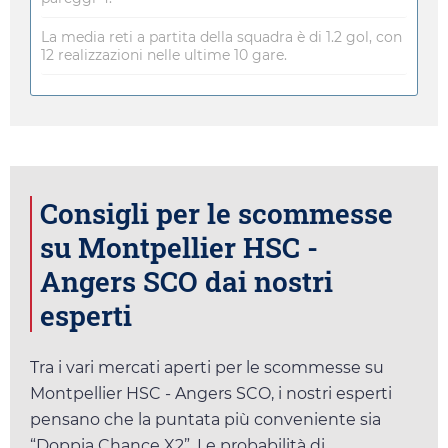
La media reti a partita della squadra è di 1.2 gol, con
12 realizzazioni nelle ultime 10 gare.
Consigli per le scommesse
su Montpellier HSC -
Angers SCO dai nostri
esperti
Tra i vari mercati aperti per le scommesse su
Montpellier HSC - Angers SCO, i nostri esperti
pensano che la puntata più conveniente sia
“Doppia Chance X2”. Le probabilità di