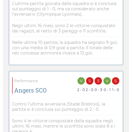
L’ultima partita giocata dalla squadra si è conclusa
sul punteggio di 1 - 0, ma va considerato anche
l’avversario (Olympique Lyonnais).
Negli ultimi 16 mesi, sono 2 le vittorie conquistate
dai ragazzi, al netto di 3 pareggi e 11 sconfitte.
Nelle ultime 10 partite, la squadra ha segnato 9 gol,
con una media di 0.9 goal a partita. Il totale delle
reti concesse ammonta invece a 13 gol.
V
S
S
V
S
Performance
Angers SCO
2 - 0
2 - 0
0 - 3
0 - 1
1 - 0
Contro l’ultima avversaria (Stade Brestois), la
partita si è conclusa sul punteggio di 2 - 0.
Sono 4 le vittorie conquistate dalla squadra negli
ultimi 16 mesi, mentre le sconfitte sono state 8 e i
pareggi 4.