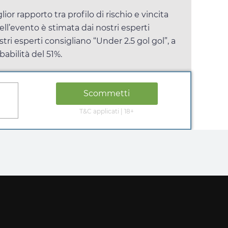
or rapporto tra profilo di rischio e vincita
dell’evento è stimata dai nostri esperti
tri esperti consigliano “Under 2.5 gol gol”, a
bilità del 51%.
Scommetti
T&C applicati | 18+