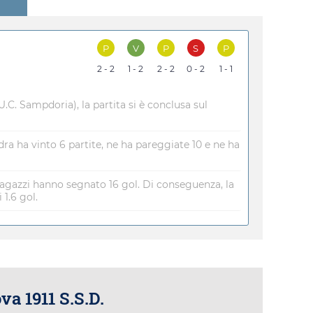
P
V
P
S
P
2 - 2
1 - 2
2 - 2
0 - 2
1 - 1
U.C. Sampdoria), la partita si è conclusa sul
dra ha vinto 6 partite, ne ha pareggiate 10 e ne ha
 ragazzi hanno segnato 16 gol. Di conseguenza, la
 1.6 gol.
va 1911 S.S.D.