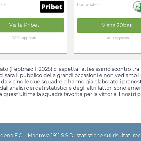
ker
bookmaker
Visita
Pribet
Visita
20bet
T&C's applicati
T&C's applicati
ato
(
Febbraio 1, 2025
) ci aspetta l’attesissimo scontro tra
 ci sarà il pubblico delle grandi occasioni e non vediamo 
 da vicino le due squadre e hanno già elaborato i pronos
all’analisi dei dati statistici e degli altri fattori sono e
e quest’ultima la squadra favorita per la vittoria. I nostr
ena F.C. - Mantova 1911 S.S.D.: statistiche sui risultati rec