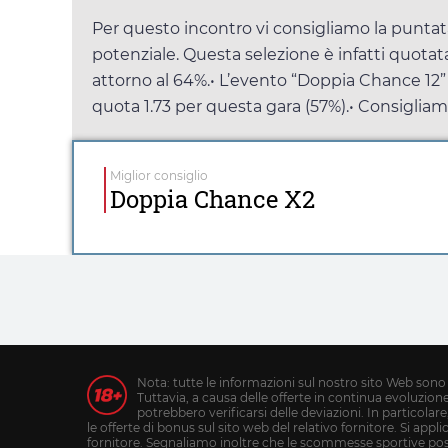
Per questo incontro vi consigliamo la puntata 
potenziale. Questa selezione è infatti quotat
attorno al 64%.• L’evento “Doppia Chance 12” ri
quota
1.73
per questa gara (57%).• Consigliam
Miglior consiglio
Doppia Chance X2
Nota: tutte le informazioni sul nostro sito Web sono
Tuttavia, a causa delle offerte in continua evoluzion
potrebbero verificarsi delle deviazioni. In particolare,
le offerte di bonus sul sito web del relativo fornitore. Si appli
fornitore. Segnaliamo inoltre che le scommesse sportive po