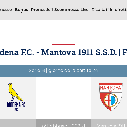
mmesse
Bonus
Pronostici
Scommesse Live
Risultati in diret
ena F.C. - Mantova 1911 S.S.D. |
F
Serie B | giorno della partita 24
Febbraio 1, 2025
|
Mantova 1911