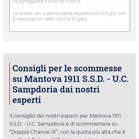
ha pareggiate 9 e ne ha vinte 9.
La media reti a partita della squadra è di 0.9 gol, con
9 realizzazioni nelle ultime 10 gare.
Consigli per le scommesse
su Mantova 1911 S.S.D. - U.C.
Sampdoria dai nostri
esperti
Il consiglio dei nostri esperti per Mantova 1911
S.S.D. - U.C. Sampdoria è di scommettere su
“Doppia Chance 1X”, con la quota più alta che è