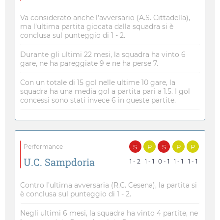
Va considerato anche l’avversario (A.S. Cittadella),
ma l’ultima partita giocata dalla squadra si è
conclusa sul punteggio di 1 - 2.
Durante gli ultimi 22 mesi, la squadra ha vinto 6
gare, ne ha pareggiate 9 e ne ha perse 7.
Con un totale di 15 gol nelle ultime 10 gare, la
squadra ha una media gol a partita pari a 1.5. I gol
concessi sono stati invece 6 in queste partite.
S
P
S
P
P
Performance
U.C. Sampdoria
1 - 2
1 - 1
0 - 1
1 - 1
1 - 1
Contro l’ultima avversaria (R.C. Cesena), la partita si
è conclusa sul punteggio di 1 - 2.
Negli ultimi 6 mesi, la squadra ha vinto 4 partite, ne