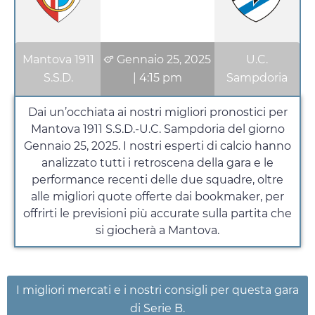
Mantova 1911
Gennaio 25, 2025
U.C.
S.S.D.
|
4:15 pm
Sampdoria
Dai un’occhiata ai nostri migliori pronostici per
Mantova 1911 S.S.D.-U.C. Sampdoria del giorno
Gennaio 25, 2025
. I nostri esperti di calcio hanno
analizzato tutti i retroscena della gara e le
performance recenti delle due squadre, oltre
alle migliori quote offerte dai bookmaker, per
offrirti le previsioni più accurate sulla partita che
si giocherà a Mantova.
I migliori mercati e i nostri consigli per questa gara
di Serie B.