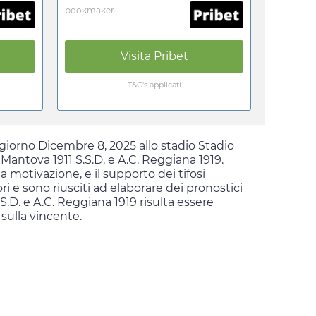
bookmaker
Visita
Pribet
T&C's applicati
 giorno
Dicembre 8, 2025
allo stadio Stadio
a Mantova 1911 S.S.D. e A.C. Reggiana 1919.
a motivazione, e il supporto dei tifosi
i e sono riusciti ad elaborare dei pronostici
S.D. e A.C. Reggiana 1919 risulta essere
 sulla vincente.