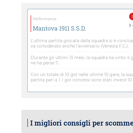
Performance
3 
Mantova 1911 S.S.D.
L’ultima partita giocata dalla squadra si è conclu
va considerato anche l’avversario (Venezia F.C.).
Durante gli ultimi 13 mesi, la squadra ha vinto 4 
ne ha perse 7.
Con un totale di 10 gol nelle ultime 10 gare, la s
partita pari a 1. I gol concessi sono stati invece 10
I migliori consigli per scomme