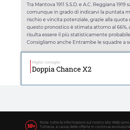
Tra Mantova 1911 S.S.D. e A.C. Reggiana 1919 s
comunque in grado di indicarvi la puntata migl
rischio e vincita potenziale, grazie alla quota
questo pronostico è stimata attorno al 66%, 
risulta essere il più statisticamente probabile
Consigliamo anche Entrambe le squadre a seg
Miglior consiglio
Doppia Chance X2
Nota: tutte le informazioni sul nostro sito Web sono
Tuttavia, a causa delle offerte in continua evoluzion