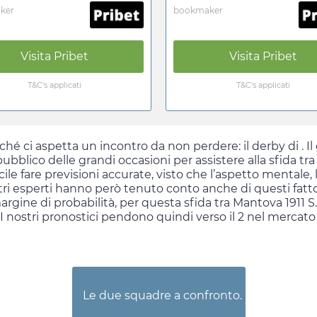
ker
bookmaker
Visita
Pribet
Visita
Pribet
T&C's applicati
T&C's applicati
hé ci aspetta un incontro da non perdere: il derby di . Il
 pubblico delle grandi occasioni per assistere alla sfida tr
ile fare previsioni accurate, visto che l’aspetto mentale, l
ri esperti hanno però tenuto conto anche di questi fattor
argine di probabilità, per questa sfida tra Mantova 1911 S.
. I nostri pronostici pendono quindi verso il 2 nel mercato
Le due squadre a confronto.