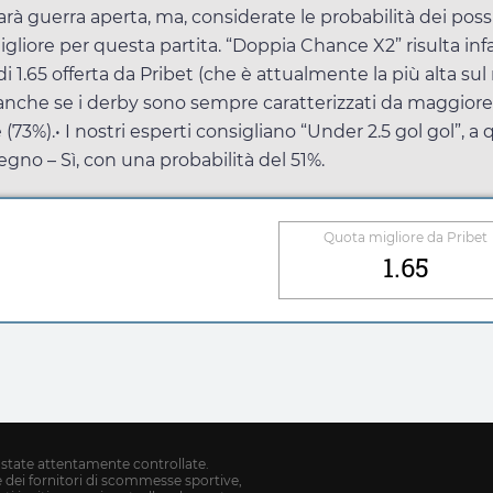
arà guerra aperta, ma, considerate le probabilità dei possi
iore per questa partita. “Doppia Chance X2” risulta infatt
 di
1.65
offerta da
Pribet
(che è attualmente la più alta sul 
anche se i derby sono sempre caratterizzati da maggiore
 (73%).• I nostri esperti consigliano “Under 2.5 gol gol”, a
no – Sì, con una probabilità del 51%.
Quota migliore da
Pribet
1.65
 state attentamente controllate.
e dei fornitori di scommesse sportive,