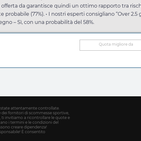
a offerta da
garantisce quindi un ottimo rapporto tra risch
e probabile (77%). • I nostri esperti consigliano “Over 2.5 
no – Sì, con una probabilità del 58%.
Quota migliore da
 state attentamente controllate.
e dei fornitori di scommesse sportive,
 ti invitiamo a ricontrollare le quote e
cano i termini e le condizioni del
ssono creare dipendenza!
ponsabile! È consentito