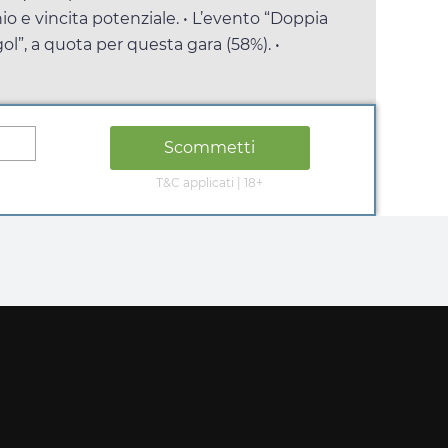
io e vincita potenziale. • L’evento “Doppia
gol”, a quota
per questa gara (58%). •
Scommetti
T&C applicati | 18+