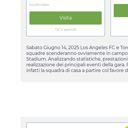
bookmaker
Visita
T&C's applicati
Sabato
Giugno 14, 2025
Los Angeles FC e Toro
squadre scenderanno ovviamente in campo per
Stadium. Analizzando statistiche, prestazioni r
realizzazione dei principali eventi della gara.
infatti la squadra di casa a partire col favore d