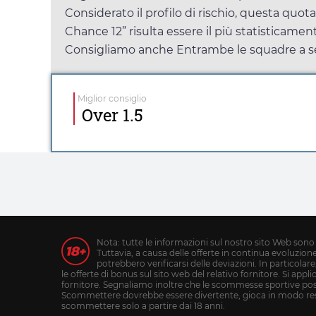
Considerato il profilo di rischio, questa quot
Chance 12” risulta essere il più statisticament
Consigliamo anche Entrambe le squadre a seg
Miglior consiglio
Over 1.5
Nota: tutte le informazioni sul nostro sito Web sono
Tuttavia, a causa delle offerte in continua evoluzion
potrebbero verificarsi delle deviazioni. In particolare,
le offerte di bonus sul sito web del relativo fornitore. Si appli
fornitore. Segnaliamo inoltre che le scommesse sportive po
Scommettere dovrebbe essere divertente, gioca in modo res
scommettere solo a partire dai 18 anni.