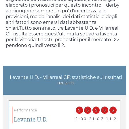
elaborato i pronostici per questo incontro. I derby
aggiungono sempre un po’ d’incertezza alle
previsioni, ma dall’analisi dei dati statistici e degli
altri fattori sono emersi dati abbastanza
chiari.Tutto sommato, tra Levante U.D. e Villarreal
CF risulta essere quest’ultima la squadra favorita
per la vittoria. I nostri pronostici per il mercato 1X2
pendono quindi verso il 2.
Levante U.D. - Villarreal CF: statistiche sui risultati
recenti.
S
S
S
S
S
Performance
Levante U.D.
2 - 0
0 - 2
1 - 0
3 - 1
1 - 2