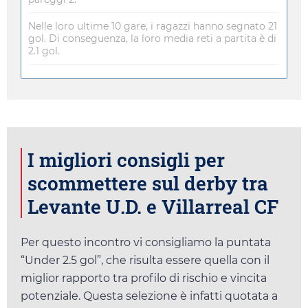
Nelle loro ultime 10 gare, i ragazzi hanno segnato 21
gol. Di conseguenza, la loro media reti a partita è di
2.1 gol.
I migliori consigli per
scommettere sul derby tra
Levante U.D. e Villarreal CF
Per questo incontro vi consigliamo la puntata
“Under 2.5 gol”, che risulta essere quella con il
miglior rapporto tra profilo di rischio e vincita
potenziale. Questa selezione è infatti quotata a