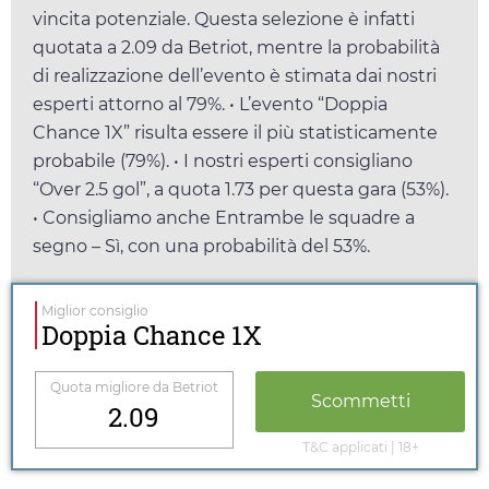
vincita potenziale. Questa selezione è infatti
quotata a
2.09
da
Betriot
, mentre la probabilità
di realizzazione dell’evento è stimata dai nostri
esperti attorno al 79%. • L’evento “Doppia
Chance 1X” risulta essere il più statisticamente
probabile (79%). • I nostri esperti consigliano
“Over 2.5 gol”, a quota
1.73
per questa gara (53%).
• Consigliamo anche Entrambe le squadre a
segno – Sì, con una probabilità del 53%.
Miglior consiglio
Doppia Chance 1X
Quota migliore da
Betriot
Scommetti
2.09
T&C applicati | 18+