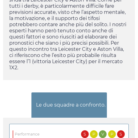
tutti i derby, è particolarmente difficile fare
previsioni accurate, visto che l’aspetto mentale,
la motivazione, e il supporto dei tifosi
potrebbero contare anche più del solito. I nostri
esperti hanno però tenuto conto anche di
questi fattori e sono riusciti ad elaborare dei
pronostici che siano i più precisi possibili. Per
questo incontro tra Leicester City e Aston Villa,
ci riferiscono che l’esito più probabile risulta
essere l’1 (vittoria Leicester City) per il mercato
1X2.
Le due squadre a confronto.
S
P
V
P
S
Performance