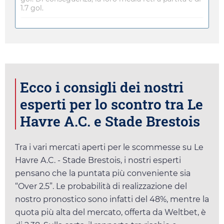
1.7 gol.
Ecco i consigli dei nostri
esperti per lo scontro tra Le
Havre A.C. e Stade Brestois
Tra i vari mercati aperti per le scommesse su Le
Havre A.C. - Stade Brestois, i nostri esperti
pensano che la puntata più conveniente sia
“Over 2.5”. Le probabilità di realizzazione del
nostro pronostico sono infatti del 48%, mentre la
quota più alta del mercato, offerta da
Weltbet
, è