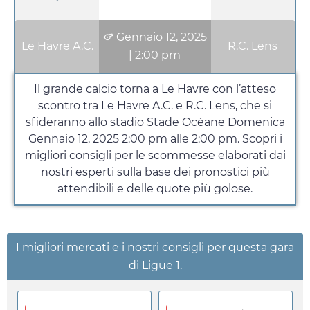
Gennaio 12, 2025
Le Havre A.C.
R.C. Lens
|
2:00 pm
Il grande calcio torna a Le Havre con l’atteso
scontro tra Le Havre A.C. e R.C. Lens, che si
sfideranno allo stadio Stade Océane
Domenica
Gennaio 12, 2025 2:00 pm
alle
2:00 pm
. Scopri i
migliori consigli per le scommesse elaborati dai
nostri esperti sulla base dei pronostici più
attendibili e delle quote più golose.
I migliori mercati e i nostri consigli per questa gara
di Ligue 1.