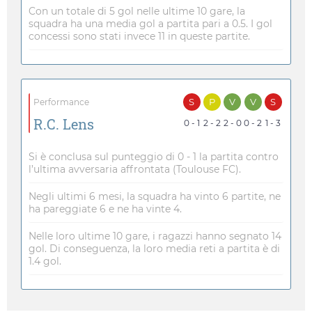
Con un totale di 5 gol nelle ultime 10 gare, la
squadra ha una media gol a partita pari a 0.5. I gol
concessi sono stati invece 11 in queste partite.
S
P
V
V
S
Performance
R.C. Lens
0 - 1
2 - 2
2 - 0
0 - 2
1 - 3
Si è conclusa sul punteggio di 0 - 1 la partita contro
l’ultima avversaria affrontata (Toulouse FC).
Negli ultimi 6 mesi, la squadra ha vinto 6 partite, ne
ha pareggiate 6 e ne ha vinte 4.
Nelle loro ultime 10 gare, i ragazzi hanno segnato 14
gol. Di conseguenza, la loro media reti a partita è di
1.4 gol.