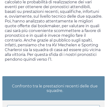
calcolato le probabilità di realizzazione dei vari
eventi per ottenere dei pronostici attendibili,
basati su prestazioni recenti, squalifiche, infortuni
e, ovviamente, sul livello tecnico delle due squadre.
Poi, hanno analizzato attentamente le migliori
quote offerte dai bookmaker, per valutare in quali
casi sarà più conveniente scommettere a favore di
pronostico e in quali è invece meglio fare il
contrario. Anche grazie al pubblico sugli spalti,
infatti, pensiamo che tra KV Mechelen e Sporting
Charleroi sia la squadra di casa ad essere più vicina
alla vittoria. Per questa sfida di i nostri pronostici
pendono quindi verso l’1.
Confronto tra le prestazioni recenti delle due
squadre.