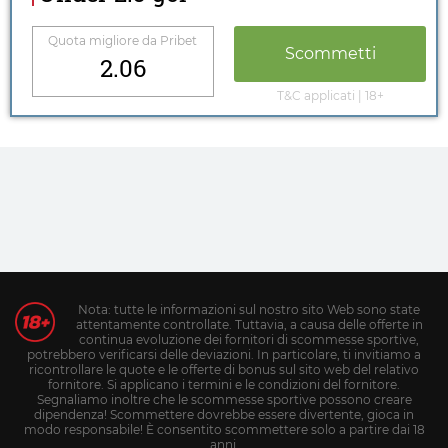
Quota migliore da
Pribet
Scommetti
2.06
T&C applicati | 18+
Nota: tutte le informazioni sul nostro sito Web sono state
attentamente controllate. Tuttavia, a causa delle offerte in
continua evoluzione dei fornitori di scommesse sportive,
potrebbero verificarsi delle deviazioni. In particolare, ti invitiamo a
ricontrollare le quote e le offerte di bonus sul sito web del relativo
fornitore. Si applicano i termini e le condizioni del fornitore.
Segnaliamo inoltre che le scommesse sportive possono creare
dipendenza! Scommettere dovrebbe essere divertente, gioca in
modo responsabile! È consentito scommettere solo a partire dai 18
anni.