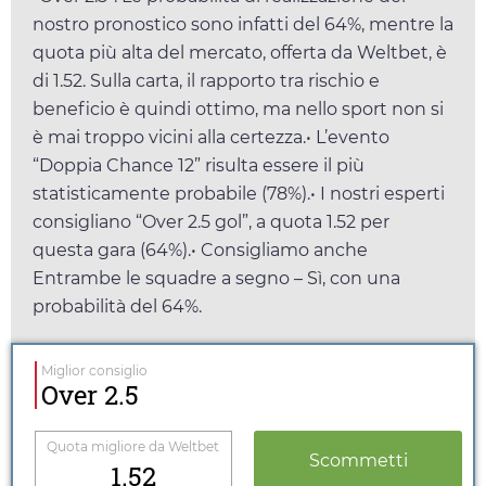
nostro pronostico sono infatti del 64%, mentre la
quota più alta del mercato, offerta da
Weltbet
, è
di
1.52
. Sulla carta, il rapporto tra rischio e
beneficio è quindi ottimo, ma nello sport non si
è mai troppo vicini alla certezza.• L’evento
“Doppia Chance 12” risulta essere il più
statisticamente probabile (78%).• I nostri esperti
consigliano “Over 2.5 gol”, a quota
1.52
per
questa gara (64%).• Consigliamo anche
Entrambe le squadre a segno – Sì, con una
probabilità del 64%.
Miglior consiglio
Over 2.5
Quota migliore da
Weltbet
Scommetti
1.52