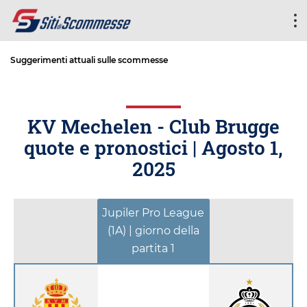
Suggerimenti attuali sulle scommesse
KV Mechelen - Club Brugge
quote e pronostici |
Agosto 1,
2025
Jupiler Pro League
(1A) | giorno della
partita 1