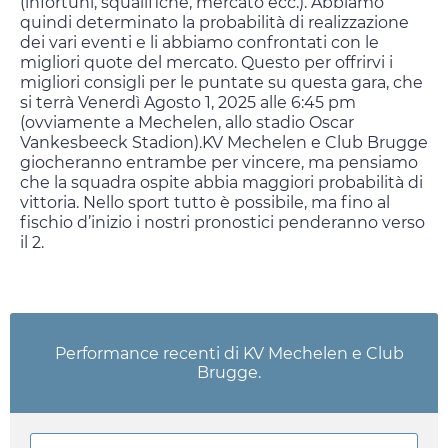
(infortuni, squalifiche, mercato ecc.). Abbiamo
quindi determinato la probabilità di realizzazione
dei vari eventi e li abbiamo confrontati con le
migliori quote del mercato. Questo per offrirvi i
migliori consigli per le puntate su questa gara, che
si terrà
Venerdì
Agosto 1, 2025
alle
6:45 pm
(ovviamente a Mechelen, allo stadio Oscar
Vankesbeeck Stadion).KV Mechelen e Club Brugge
giocheranno entrambe per vincere, ma pensiamo
che la squadra ospite abbia maggiori probabilità di
vittoria. Nello sport tutto è possibile, ma fino al
fischio d’inizio i nostri pronostici penderanno verso
il 2.
Performance recenti di KV Mechelen e Club
Brugge.