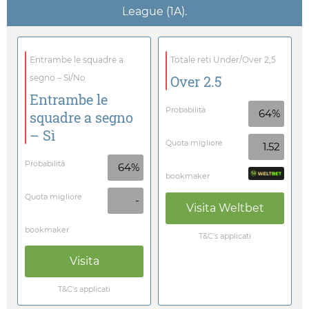
League (1A).
Entrambe le squadre a
Totale reti Under/Over 2,5
segno – Sì/No
Over 2.5
Entrambe le
Probabilità
64%
squadre a segno
– Sì
Quota migliore
1.52
Probabilità
64%
bookmaker
Quota migliore
-
Visita
Weltbet
bookmaker
T&C's applicati
Visita
T&C's applicati