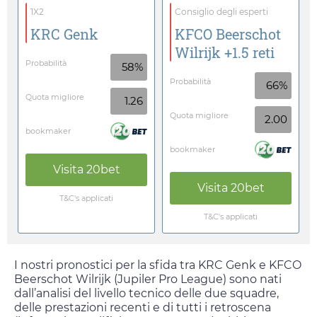
1X2
Consiglio degli esperti
KRC Genk
KFCO Beerschot
Wilrijk +1.5 reti
Probabilità
58%
Probabilità
66%
Quota migliore
1.26
Quota migliore
2.00
bookmaker
bookmaker
Visita
20bet
Visita
20bet
T&C's applicati
T&C's applicati
I nostri pronostici per la sfida tra KRC Genk e KFCO
Beerschot Wilrijk (Jupiler Pro League) sono nati
dall’analisi del livello tecnico delle due squadre,
delle prestazioni recenti e di tutti i retroscena