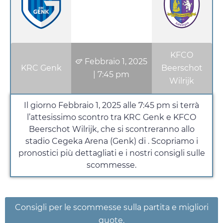
KFCO
Febbraio 1, 2025
KRC Genk
Beerschot
|
7:45 pm
Wilrijk
Il giorno
Febbraio 1, 2025
alle
7:45 pm
si terrà
l’attesissimo scontro tra KRC Genk e KFCO
Beerschot Wilrijk, che si scontreranno allo
stadio Cegeka Arena (Genk) di . Scopriamo i
pronostici più dettagliati e i nostri consigli sulle
scommesse.
Consigli per le scommesse sulla partita e migliori
quote.