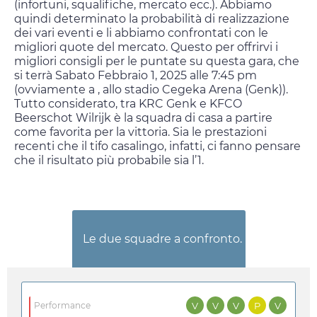
(infortuni, squalifiche, mercato ecc.). Abbiamo
quindi determinato la probabilità di realizzazione
dei vari eventi e li abbiamo confrontati con le
migliori quote del mercato. Questo per offrirvi i
migliori consigli per le puntate su questa gara, che
si terrà
Sabato
Febbraio 1, 2025
alle
7:45 pm
(ovviamente a , allo stadio Cegeka Arena (Genk)).
Tutto considerato, tra KRC Genk e KFCO
Beerschot Wilrijk è la squadra di casa a partire
come favorita per la vittoria. Sia le prestazioni
recenti che il tifo casalingo, infatti, ci fanno pensare
che il risultato più probabile sia l’1.
Le due squadre a confronto.
V
V
V
P
V
Performance