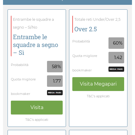
Entrambe le squadre a
Totale reti Under/Over 2,5
segno – Sì/No
Over 2.5
Entrambe le
Probabilità
60%
squadre a segno
– Sì
Quota migliore
1.42
Probabilità
58%
bookmaker
Quota migliore
1.77
Visita
Megapari
bookmaker
T&C's applicati
Visita
T&C's applicati