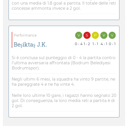
con una media di 1.8 goal a partita. Il totale delle reti
concesse ammonta invece a 2 gol.
V
S
P
V
V
Performance
Beşiktaş J.K.
0 - 4
1 - 2
1 - 1
4 - 1
0 - 1
Si è conclusa sul punteggio di 0 - 4 la partita contro
l’ultima avversaria affrontata (Bodrum Belediyesi
Bodrumspor).
Negli ultimi 6 mesi, la squadra ha vinto 9 partite, ne
ha pareggiate 4 e ne ha vinte 4.
Nelle loro ultime 10 gare, i ragazzi hanno segnato 20
gol. Di conseguenza, la loro media reti a partita è di
2 gol.