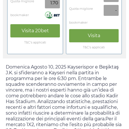
Quota migliore
1.70
Quota migliore
-
bookmaker
bookmaker
Visita
20bet
Visita
T&C's applicati
T&C's applicati
Domenica
Agosto 10, 2025
Kayserispor e Beşiktaş
J.K. si sfideranno a Kayseri nella partita in
programma per le ore
6:30 pm
. Entrambe le
squadre scenderanno ovviamente in campo per
vincere, ma i nostri esperti hanno già un’idea di
come potrebbero andare le cose allo stadio Kadir
Has Stadium. Analizzando statistiche, prestazioni
recenti e altri fattori come infortuni e squalifiche,
sono infatti riuscire a determinare la probabilità di
realizzazione dei principali eventi della gara.Per il
mercato 1X2, riteniamo che l’esito più probabile sia