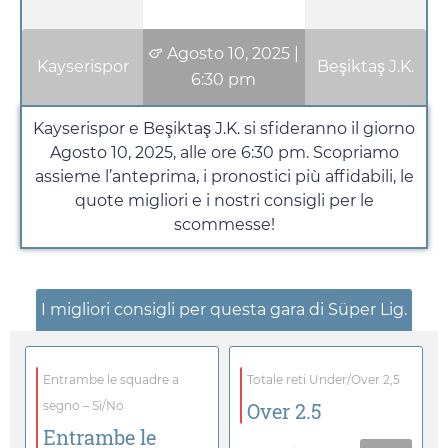
Agosto 10, 2025
|
Kayserispor
Beşiktaş J.K.
6:30 pm
Kayserispor e Beşiktaş J.K. si sfideranno il giorno
Agosto 10, 2025
, alle ore
6:30 pm
. Scopriamo
assieme l’anteprima, i pronostici più affidabili, le
quote migliori e i nostri consigli per le
scommesse!
I migliori consigli per questa gara di Süper Lig.
Entrambe le squadre a
Totale reti Under/Over 2,5
segno – Sì/No
Over 2.5
Entrambe le