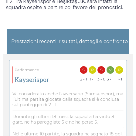
il 2. Tra Kayserispor e Beşiktaş J.K. sarà infatti la
squadra ospite a partire col favore dei pronostici.
Prestazioni recenti: risultati, dettagli e confronto
S
P
S
V
P
Performance
Kayserispor
2 - 1
1 - 1
3 - 0
3 - 1
1 - 1
Va considerato anche l’avversario (Samsunspor), ma
l’ultima partita giocata dalla squadra si è conclusa
sul punteggio di 2 - 1.
Durante gli ultimi 18 mesi, la squadra ha vinto 8
gare, ne ha pareggiate 5 e ne ha perse 5.
Nelle ultime 10 partite, la squadra ha segnato 18 gol,