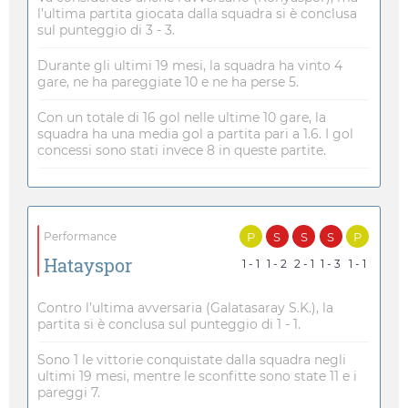
l’ultima partita giocata dalla squadra si è conclusa
sul punteggio di 3 - 3.
Durante gli ultimi 19 mesi, la squadra ha vinto 4
gare, ne ha pareggiate 10 e ne ha perse 5.
Con un totale di 16 gol nelle ultime 10 gare, la
squadra ha una media gol a partita pari a 1.6. I gol
concessi sono stati invece 8 in queste partite.
P
S
S
S
P
Performance
Hatayspor
1 - 1
1 - 2
2 - 1
1 - 3
1 - 1
Contro l’ultima avversaria (Galatasaray S.K.), la
partita si è conclusa sul punteggio di 1 - 1.
Sono 1 le vittorie conquistate dalla squadra negli
ultimi 19 mesi, mentre le sconfitte sono state 11 e i
pareggi 7.