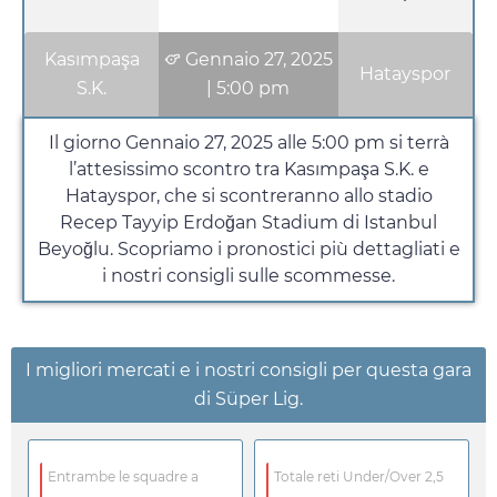
Kasımpaşa
Gennaio 27, 2025
Hatayspor
S.K.
|
5:00 pm
Il giorno
Gennaio 27, 2025
alle
5:00 pm
si terrà
l’attesissimo scontro tra Kasımpaşa S.K. e
Hatayspor, che si scontreranno allo stadio
Recep Tayyip Erdoğan Stadium di Istanbul
Beyoğlu. Scopriamo i pronostici più dettagliati e
i nostri consigli sulle scommesse.
I migliori mercati e i nostri consigli per questa gara
di Süper Lig.
Entrambe le squadre a
Totale reti Under/Over 2,5