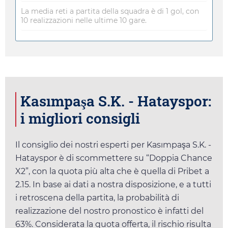
La media reti a partita della squadra è di 1 gol, con
10 realizzazioni nelle ultime 10 gare.
Kasımpaşa S.K. - Hatayspor:
i migliori consigli
Il consiglio dei nostri esperti per Kasımpaşa S.K. -
Hatayspor è di scommettere su “Doppia Chance
X2”, con la quota più alta che è quella di
Pribet
a
2.15
. In base ai dati a nostra disposizione, e a tutti
i retroscena della partita, la probabilità di
realizzazione del nostro pronostico è infatti del
63%. Considerata la quota offerta, il rischio risulta