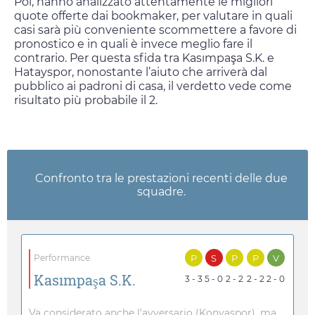
Poi, hanno analizzato attentamente le migliori
quote offerte dai bookmaker, per valutare in quali
casi sarà più conveniente scommettere a favore di
pronostico e in quali è invece meglio fare il
contrario. Per questa sfida tra Kasımpaşa S.K. e
Hatayspor, nonostante l’aiuto che arriverà dal
pubblico ai padroni di casa, il verdetto vede come
risultato più probabile il 2.
Confronto tra le prestazioni recenti delle due
squadre.
P
S
P
P
V
Performance
Kasımpaşa S.K.
3 - 3
5 - 0
2 - 2
2 - 2
2 - 0
Va considerato anche l’avversario (Konyaspor), ma