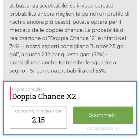
abbastanza accettabile. Se invece cercate
probabilità ancora migliori (e quindi un profilo di
rischio ancora più basso), potete optare per il
mercato delle doppie chance. La probabilità di
realizzazione di “Doppia Chance 12” è infatti del
74%.• I nostri esperti consigliano “Under 2.5 gol
gol”, a quota
2.12
per questa gara (52%).•
Consigliamo anche Entrambe le squadre a
segno – Sì, con una probabilità del 53%.
Miglior consiglio
Doppia Chance X2
Quota migliore da
Pribet
Scommetti
2.15
T&C applicati | 18+