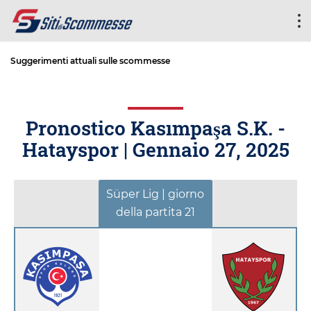
Suggerimenti attuali sulle scommesse
Pronostico Kasımpaşa S.K. -
Hatayspor |
Gennaio 27, 2025
Süper Lig | giorno
della partita 21