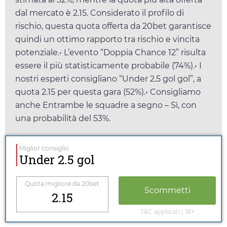
dal mercato è
2.15
. Considerato il profilo di
rischio, questa quota offerta da
20bet
garantisce
quindi un ottimo rapporto tra rischio e vincita
potenziale.• L’evento “Doppia Chance 12” risulta
essere il più statisticamente probabile (74%).• I
nostri esperti consigliano “Under 2.5 gol gol”, a
quota
2.15
per questa gara (52%).• Consigliamo
anche Entrambe le squadre a segno – Sì, con
una probabilità del 53%.
Miglior consiglio
Under 2.5 gol
Quota migliore da
20bet
Scommetti
2.15
T&C applicati | 18+