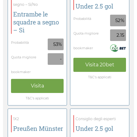
segno – Sì/No
Under 2.5 gol
Entrambe le
Probabilità
52%
squadre a segno
– Sì
Quota migliore
2.15
Probabilità
53%
bookmaker
Quota migliore
-
Visita
20bet
bookmaker
T&C's applicati
Visita
T&C's applicati
1X2
Consiglio degli esperti
Preußen Münster
Under 2.5 gol