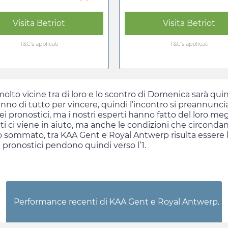
Visita
Betriot
Visita
Betriot
T&C's applicati
T&C's applicati
lto vicine tra di loro e lo scontro di
Domenica
sarà quin
no di tutto per vincere, quindi l’incontro si preannunc
pronostici, ma i nostri esperti hanno fatto del loro meglio
ti ci viene in aiuto, ma anche le condizioni che circonda
sommato, tra KAA Gent e Royal Antwerp risulta essere la
 pronostici pendono quindi verso l’1.
Performance recenti di KAA Gent e Royal Antwerp.