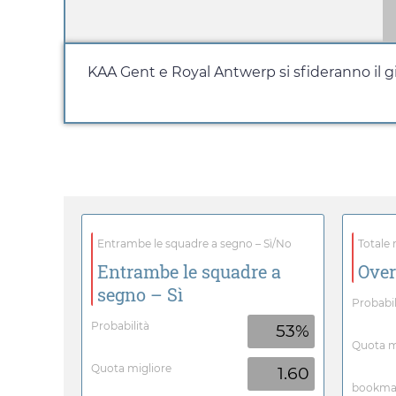
KAA Gent e Royal Antwerp si sfideranno il 
Entrambe le squadre a segno – Sì/No
Totale 
Entrambe le squadre a
Over
segno – Sì
Probabil
Probabilità
53%
Quota m
Quota migliore
1.60
bookma