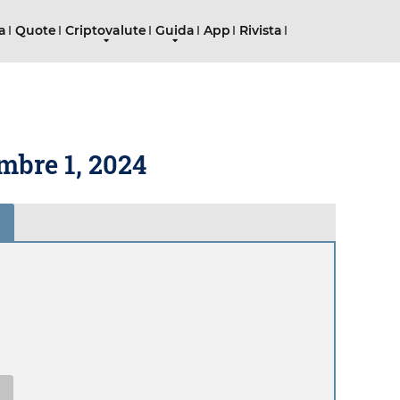
ta
Quote
Criptovalute
Guida
App
Rivista
mbre 1, 2024