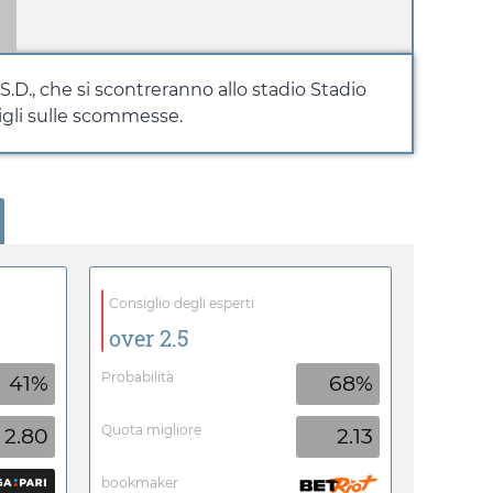
S.D., che si scontreranno allo stadio Stadio
sigli sulle scommesse.
Consiglio degli esperti
over 2.5
Probabilità
41%
68%
Quota migliore
2.80
2.13
bookmaker