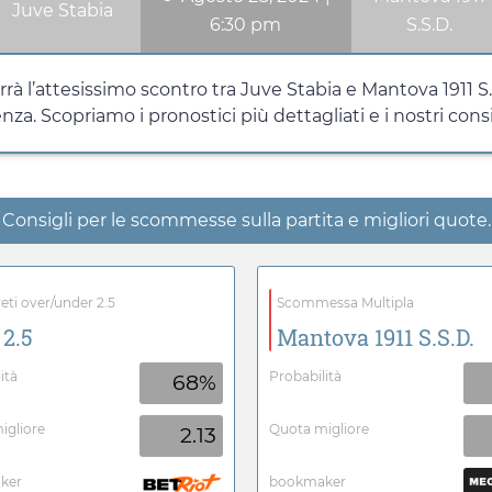
Juve Stabia
6:30 pm
S.S.D.
errà l’attesissimo scontro tra Juve Stabia e Mantova 1911 S.
a. Scopriamo i pronostici più dettagliati e i nostri con
Consigli per le scommesse sulla partita e migliori quote.
reti over/under 2.5
Scommessa Multipla
 2.5
Mantova 1911 S.S.D.
ità
Probabilità
68%
igliore
Quota migliore
2.13
ker
bookmaker