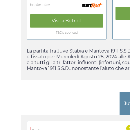
bookmaker
Visita
Betriot
T&C's applicati
La partita tra Juve Stabia e Mantova 1911 S.S.D
è fissato per
Mercoledì
Agosto 28, 2024
alle
A
e a tutti gli altri fattori influenti (infortuni
Mantova 1911 S.S.D., nonostante l’aiuto che arr
Ju