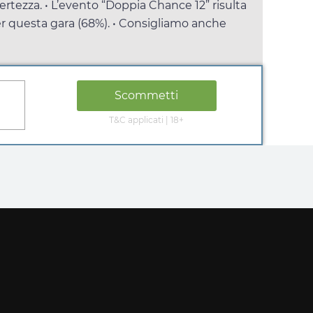
certezza. • L’evento “Doppia Chance 12” risulta
r questa gara (68%). • Consigliamo anche
Scommetti
T&C applicati | 18+