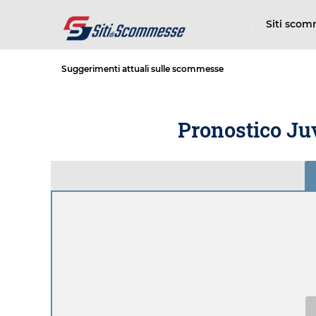
Siti sco
Suggerimenti attuali sulle scommesse
Pronostico Juv