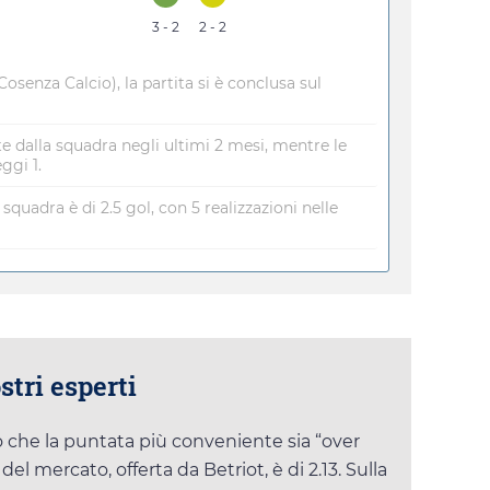
3 - 2
2 - 2
Cosenza Calcio), la partita si è conclusa sul
te dalla squadra negli ultimi 2 mesi, mentre le
ggi 1.
 squadra è di 2.5 gol, con 5 realizzazioni nelle
stri esperti
no che la puntata più conveniente sia “over
a del mercato, offerta da
Betriot
, è di
2.13
. Sulla