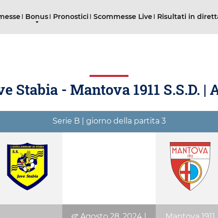
mmesse
Bonus
Pronostici
Scommesse Live
Risultati in diret
e Stabia - Mantova 1911 S.S.D. |
A
Serie B | giorno della partita 3
Agosto 28, 2024
|
Mantova 1911