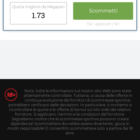
Quota migliore da
Megapari
Scommetti
1.73
T&C applicati | 18+
Nota: tutte le informazioni sul nostro sito Web sono state
attentamente controllate. Tuttavia, a causa delle offerte in
continua evoluzione dei fornitori di scommesse sportive,
potrebbero verificarsi delle deviazioni. In particolare, ti invitiamo a
ricontrollare le quote e le offerte di bonus sul sito web del relativo
fornitore. Si applicano i termini e le condizioni del fornitore.
Segnaliamo inoltre che le scommesse sportive possono creare
dipendenza! Scommettere dovrebbe essere divertente, gioca in
modo responsabile! È consentito scommettere solo a partire dai 18
anni.