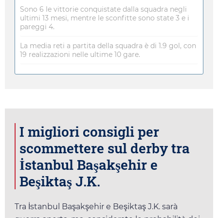
Sono 6 le vittorie conquistate dalla squadra negli
ultimi 13 mesi, mentre le sconfitte sono state 3 e i
pareggi 4.
La media reti a partita della squadra è di 1.9 gol, con
19 realizzazioni nelle ultime 10 gare.
I migliori consigli per
scommettere sul derby tra
İstanbul Başakşehir e
Beşiktaş J.K.
Tra İstanbul Başakşehir e Beşiktaş J.K. sarà