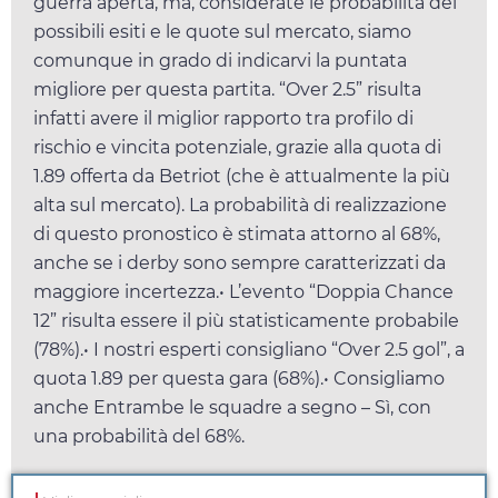
guerra aperta, ma, considerate le probabilità dei
possibili esiti e le quote sul mercato, siamo
comunque in grado di indicarvi la puntata
migliore per questa partita. “Over 2.5” risulta
infatti avere il miglior rapporto tra profilo di
rischio e vincita potenziale, grazie alla quota di
1.89
offerta da
Betriot
(che è attualmente la più
alta sul mercato). La probabilità di realizzazione
di questo pronostico è stimata attorno al 68%,
anche se i derby sono sempre caratterizzati da
maggiore incertezza.• L’evento “Doppia Chance
12” risulta essere il più statisticamente probabile
(78%).• I nostri esperti consigliano “Over 2.5 gol”, a
quota
1.89
per questa gara (68%).• Consigliamo
anche Entrambe le squadre a segno – Sì, con
una probabilità del 68%.