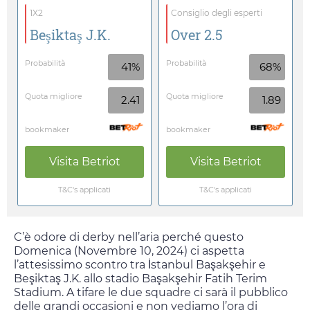
1X2
Consiglio degli esperti
Beşiktaş J.K.
Over 2.5
Probabilità
Probabilità
41%
68%
Quota migliore
Quota migliore
2.41
1.89
bookmaker
bookmaker
Visita
Betriot
Visita
Betriot
T&C's applicati
T&C's applicati
C’è odore di derby nell’aria perché questo
Domenica
(
Novembre 10, 2024
) ci aspetta
l’attesissimo scontro tra İstanbul Başakşehir e
Beşiktaş J.K. allo stadio Başakşehir Fatih Terim
Stadium. A tifare le due squadre ci sarà il pubblico
delle grandi occasioni e non vediamo l’ora di