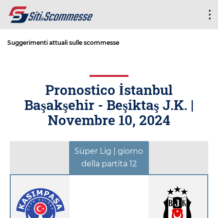
Suggerimenti attuali sulle scommesse
Pronostico İstanbul
Başakşehir - Beşiktaş J.K. |
Novembre 10, 2024
Süper Lig | giorno
della partita 12