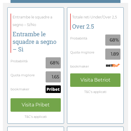
Entrambe le squadre a
Totale reti Under/Over 2,5
segno – Sì/No
Over 2.5
Entrambe le
Probabilità
68%
squadre a segno
– Sì
Quota migliore
1.89
Probabilità
68%
bookmaker
Quota migliore
1.65
Visita
Betriot
bookmaker
T&C's applicati
Visita
Pribet
T&C's applicati