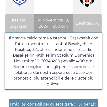
İstanbul
Novembre 10,
Beşiktaş J.K.
Başakşehir
2024
|
4:00 pm
Il grande calcio torna a Istanbul Başakşehir con
l’atteso scontro tra İstanbul Başakşehir e
Beşiktaş J.K., che si sfideranno allo stadio
Başakşehir Fatih Terim Stadium
Domenica
Novembre 10, 2024 4:00 pm
alle
4:00 pm
.
Scopri i migliori consigli per le scommesse
elaborati dai nostri esperti sulla base dei
pronostici più attendibili e delle quote più
golose.
I migliori consigli per questa gara di Süper Lig.