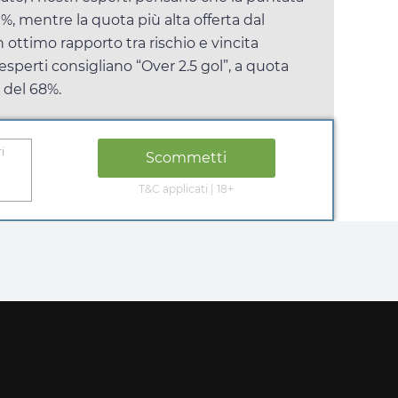
0%, mentre la quota più alta offerta dal
 ottimo rapporto tra rischio e vincita
esperti consigliano “Over 2.5 gol”, a quota
 del 68%.
i
Scommetti
T&C applicati | 18+