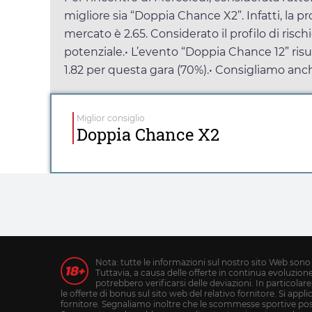
migliore sia “Doppia Chance X2”. Infatti, la p
mercato è
2.65
. Considerato il profilo di risc
potenziale.• L’evento “Doppia Chance 12” risul
1.82
per questa gara (70%).• Consigliamo anch
Miglior consiglio
Doppia Chance X2
Nota: tutte le informazioni sul nostro sito Web sono
Tuttavia, a causa delle offerte in continua evoluzion
potrebbero verificarsi delle deviazioni. In particolare,
le offerte di bonus sul sito web del relativo fornitore. Si appli
fornitore. Segnaliamo inoltre che le scommesse sportive po