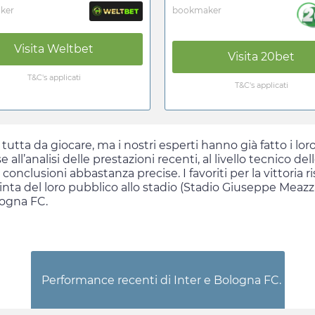
ker
bookmaker
Visita
Weltbet
Visita
20bet
T&C's applicati
T&C's applicati
tutta da giocare, ma i nostri esperti hanno già fatto i loro
se all’analisi delle prestazioni recenti, al livello tecnico del
e conclusioni abbastanza precise. I favoriti per la vittoria 
nta del loro pubblico allo stadio (Stadio Giuseppe Meazza
logna FC.
Performance recenti di Inter e Bologna FC.