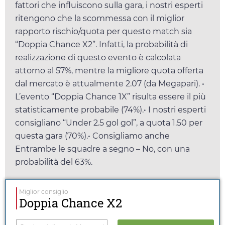
fattori che influiscono sulla gara, i nostri esperti
ritengono che la scommessa con il miglior
rapporto rischio/quota per questo match sia
“Doppia Chance X2”. Infatti, la probabilità di
realizzazione di questo evento è calcolata
attorno al 57%, mentre la migliore quota offerta
dal mercato è attualmente
2.07
(da
Megapari
). •
L’evento “Doppia Chance 1X” risulta essere il più
statisticamente probabile (74%).• I nostri esperti
consigliano “Under 2.5 gol gol”, a quota
1.50
per
questa gara (70%).• Consigliamo anche
Entrambe le squadre a segno – No, con una
probabilità del 63%.
Miglior consiglio
Doppia Chance X2