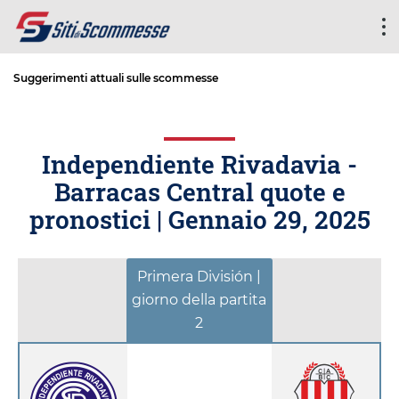
Suggerimenti attuali sulle scommesse
Independiente Rivadavia -
Barracas Central quote e
pronostici |
Gennaio 29, 2025
Primera División |
giorno della partita
2