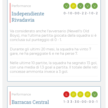
V
P
V
V
V
Performance
Independiente
0 - 1
0 - 0
0 - 2
2 - 1
0 - 2
Rivadavia
Va considerato anche l’avversario (Newell's Old
Boys), ma l’ultima partita giocata dalla squadra si è
conclusa sul punteggio di 0 - 1.
Durante gli ultimi 20 mesi, la squadra ha vinto 7
gare, ne ha pareggiate 6 e ne ha perse 7.
Nelle ultime 10 partite, la squadra ha segnato 13 gol,
con una media di 1.3 goal a partita. Il totale delle reti
concesse ammonta invece a 3 gol.
S
P
P
P
V
Performance
Barracas Central
1 - 3
3 - 3
0 - 0
0 - 0
0 - 1