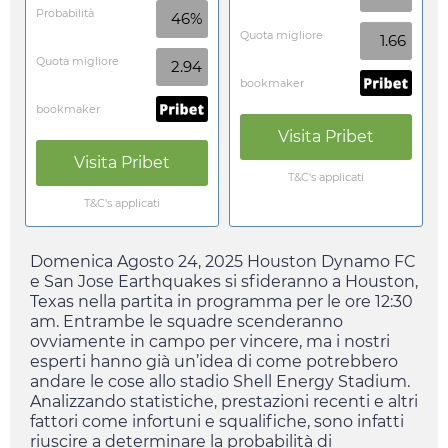
Probabilità
46%
Quota migliore
1.66
Quota migliore
2.94
bookmaker
bookmaker
Visita
Pribet
Visita
Pribet
T&C's applicati
T&C's applicati
Domenica
Agosto 24, 2025
Houston Dynamo FC
e San Jose Earthquakes si sfideranno a Houston,
Texas nella partita in programma per le ore
12:30
am
. Entrambe le squadre scenderanno
ovviamente in campo per vincere, ma i nostri
esperti hanno già un’idea di come potrebbero
andare le cose allo stadio Shell Energy Stadium.
Analizzando statistiche, prestazioni recenti e altri
fattori come infortuni e squalifiche, sono infatti
riuscire a determinare la probabilità di