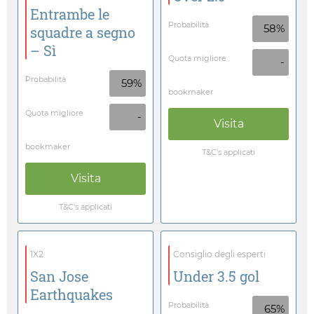
Entrambe le
Probabilità
58%
squadre a segno
– Sì
Quota migliore
-
Probabilità
59%
bookmaker
Quota migliore
-
Visita
bookmaker
T&C's applicati
Visita
T&C's applicati
1X2
Consiglio degli esperti
San Jose
Under 3.5 gol
Earthquakes
Probabilità
65%