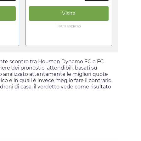
Visita
T&C's applicati
inente scontro tra Houston Dynamo FC e FC
ere dei pronostici attendibili, basati su
nno analizzato attentamente le migliori quote
o e in quali è invece meglio fare il contrario.
roni di casa, il verdetto vede come risultato