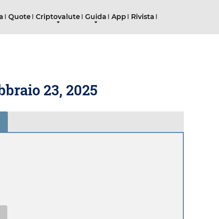
ta
Quote
Criptovalute
Guida
App
Rivista
bbraio 23, 2025