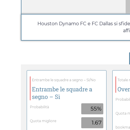
Houston Dynamo FC e FC Dallas si sfide
aff
Entrambe le squadre a segno – Sì/No
Totale 
Entrambe le squadre a
Over
segno – Sì
Probabil
Probabilità
55%
Quota m
Quota migliore
1.67
bookma