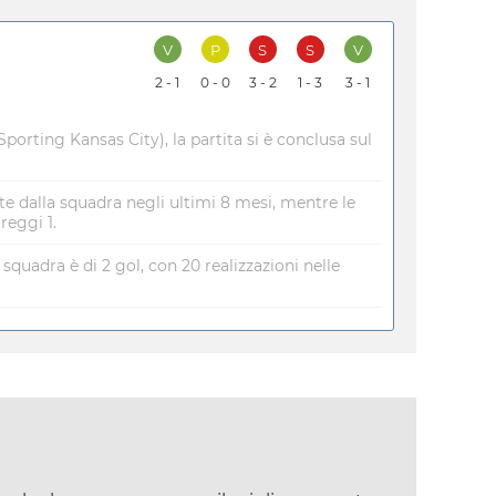
V
P
S
S
V
2 - 1
0 - 0
3 - 2
1 - 3
3 - 1
Sporting Kansas City), la partita si è conclusa sul
te dalla squadra negli ultimi 8 mesi, mentre le
reggi 1.
 squadra è di 2 gol, con 20 realizzazioni nelle