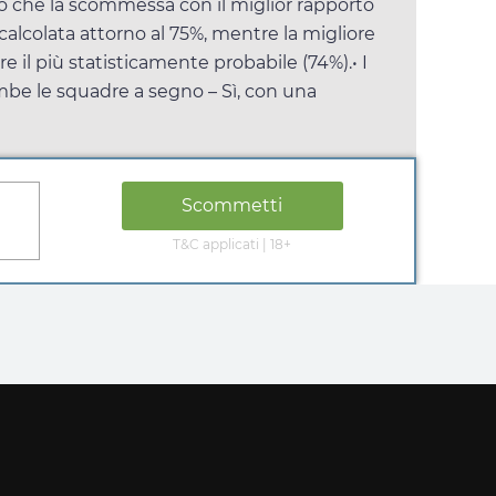
engono che la scommessa con il miglior rapporto
 calcolata attorno al 75%, mentre la migliore
re il più statisticamente probabile (74%).• I
be le squadre a segno – Sì, con una
Scommetti
T&C applicati | 18+