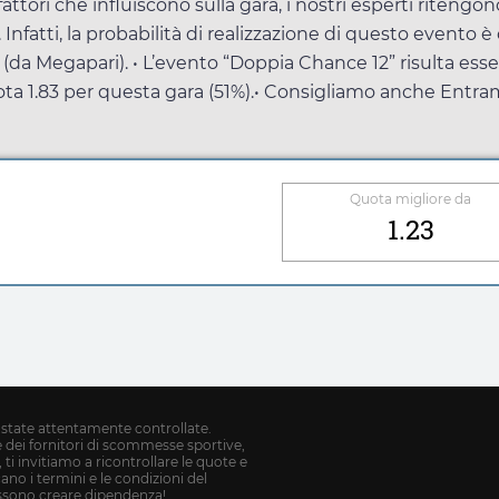
altri fattori che influiscono sulla gara, i nostri esperti rit
Infatti, la probabilità di realizzazione di questo evento è
(da
Megapari
). • L’evento “Doppia Chance 12” risulta esse
uota
1.83
per questa gara (51%).• Consigliamo anche Entram
Quota migliore da
1.23
 state attentamente controllate.
e dei fornitori di scommesse sportive,
 ti invitiamo a ricontrollare le quote e
cano i termini e le condizioni del
ssono creare dipendenza!