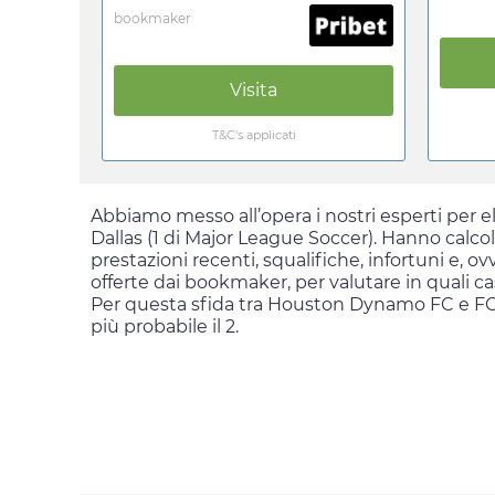
bookmaker
Visita
T&C's applicati
Abbiamo messo all’opera i nostri esperti per 
Dallas (1 di Major League Soccer). Hanno calcola
prestazioni recenti, squalifiche, infortuni e, 
offerte dai bookmaker, per valutare in quali ca
Per questa sfida tra Houston Dynamo FC e FC Da
più probabile il 2.