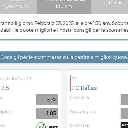
FC Dallas
Dynamo FC
1:30 am
ranno il giorno
Febbraio 23, 2025
, alle ore
1:30 am
. Scopri
idabili, le quote migliori e i nostri consigli per le scomme
Consigli per le scommesse sulla partita e migliori quote.
reti Under/Over 2,5
1X2
 2.5
FC Dallas
ità
Probabilità
51%
igliore
Quota migliore
1.83
ker
bookmaker