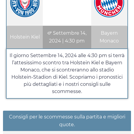
Settembre 14,
Bayern
Holstein Kiel
2024
|
4:30 pm
Monaco
Il giorno
Settembre 14, 2024
alle
4:30 pm
si terrà
l’attesissimo scontro tra Holstein Kiel e Bayern
Monaco, che si scontreranno allo stadio
Holstein-Stadion di Kiel. Scopriamo i pronostici
più dettagliati e i nostri consigli sulle
scommesse.
Consigli per le scommesse sulla partita e migliori
quote.