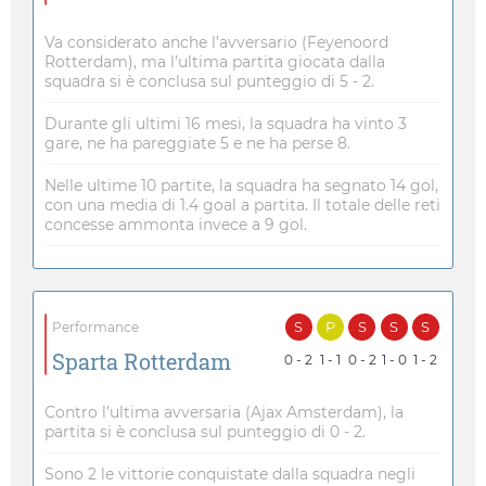
Va considerato anche l’avversario (Feyenoord
Rotterdam), ma l’ultima partita giocata dalla
squadra si è conclusa sul punteggio di 5 - 2.
Durante gli ultimi 16 mesi, la squadra ha vinto 3
gare, ne ha pareggiate 5 e ne ha perse 8.
Nelle ultime 10 partite, la squadra ha segnato 14 gol,
con una media di 1.4 goal a partita. Il totale delle reti
concesse ammonta invece a 9 gol.
S
P
S
S
S
Performance
Sparta Rotterdam
0 - 2
1 - 1
0 - 2
1 - 0
1 - 2
Contro l’ultima avversaria (Ajax Amsterdam), la
partita si è conclusa sul punteggio di 0 - 2.
Sono 2 le vittorie conquistate dalla squadra negli