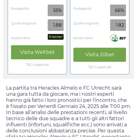
Probabilità
Probabilità
55%
66%
Quota migliore
Quota migliore
1.88
1.82
bookmaker
bookmaker
Visita
Weltbet
Visita
20bet
T&C's applicati
T&C's applicati
La partita tra Heracles Almelo e FC Utrecht sarà
una gara tutta da giocare, ma i nostri esperti
hanno già fatto i loro pronostici per l’incontro, che
è fissato per
Venerdì
Gennaio 24, 2025
alle
7:00 pm
.
In base all’analisi delle prestazioni recenti, al livello
tecnico delle due squadre e a tutti gli altri fattori
influenti (infortuni, squalifiche ecc.) sono arrivati a
delle conclusioni abbastanza precise. Per questa
sfida tra Heracles Almelo e FC Utrecht, nonostante