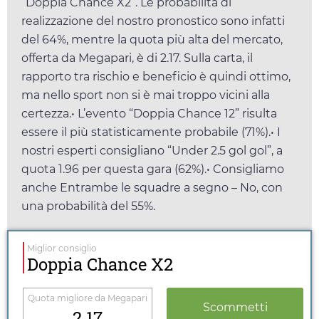
“Doppia Chance X2”. Le probabilità di
realizzazione del nostro pronostico sono infatti
del 64%, mentre la quota più alta del mercato,
offerta da
Megapari
, è di
2.17
. Sulla carta, il
rapporto tra rischio e beneficio è quindi ottimo,
ma nello sport non si è mai troppo vicini alla
certezza.• L’evento “Doppia Chance 12” risulta
essere il più statisticamente probabile (71%).• I
nostri esperti consigliano “Under 2.5 gol gol”, a
quota
1.96
per questa gara (62%).• Consigliamo
anche Entrambe le squadre a segno – No, con
una probabilità del 55%.
Miglior consiglio
Doppia Chance X2
Quota migliore da
Megapari
Scommetti
2.17