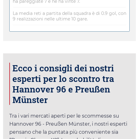
ha pareggiate 7 e ne ha vinte 7.
La media reti a partita della squadra è di 0.9 gol, con
9 realizzazioni nelle ultime 10 gare.
Ecco i consigli dei nostri
esperti per lo scontro tra
Hannover 96 e Preußen
Münster
Tra i vari mercati aperti per le scommesse su
Hannover 96 - Preußen Münster, i nostri esperti
pensano che la puntata più conveniente sia