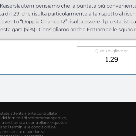
 Kaiserslautern pensiamo che la puntata più conveniente s
a di
1.29
, che risulta particolarmente alta rispetto al rischi
evento “Doppia Chance 12” risulta essere il più statistica
esta gara (51%).• Consigliamo anche Entrambe le squadre 
Quota migliore da
1.29
 state attentamente controllate.
e dei fornitori di scommesse sportive,
 ti invitiamo a ricontrollare le quote e
cano i termini e le condizioni del
ssono creare dipendenza!