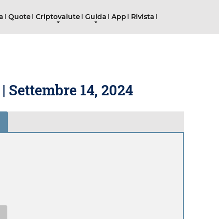
ta
Quote
Criptovalute
Guida
App
Rivista
 |
Settembre 14, 2024