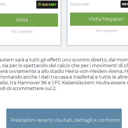
ker
bookmaker
Visita
Megapari
Visita
T&C's applicati
T&C's applicati
autern sarà a tutti gli effetti uno scontro diretto, dal 
 sia per lo spettacolo del calcio che per i movimenti di c
olgerà ovviamente a allo stadio Heinz-von-Heiden-Arena, Ha
ontando anche i dati tra casa e trasferta) e tutte le altr
lisi, tra Hannover 96 e 1.FC Kaiserslautern risulta essere q
ndi di scommettere sul 2.
Prestazioni recenti: risultati, dettagli e confronto