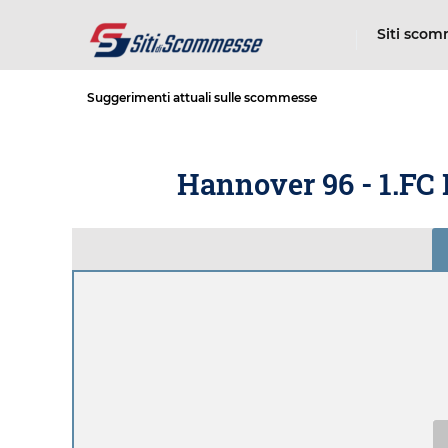
Siti sco
Suggerimenti attuali sulle scommesse
Hannover 96 - 1.FC 