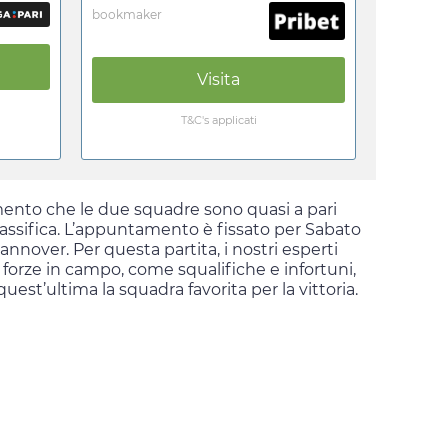
bookmaker
Visita
T&C's applicati
momento che le due squadre sono quasi a pari
lassifica. L’appuntamento è fissato per
Sabato
nnover. Per questa partita, i nostri esperti
e forze in campo, come squalifiche e infortuni,
uest’ultima la squadra favorita per la vittoria.