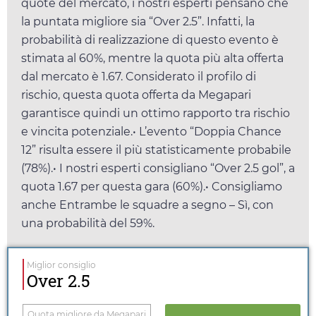
quote del mercato, i nostri esperti pensano che
la puntata migliore sia “Over 2.5”. Infatti, la
probabilità di realizzazione di questo evento è
stimata al 60%, mentre la quota più alta offerta
dal mercato è
1.67
. Considerato il profilo di
rischio, questa quota offerta da
Megapari
garantisce quindi un ottimo rapporto tra rischio
e vincita potenziale.• L’evento “Doppia Chance
12” risulta essere il più statisticamente probabile
(78%).• I nostri esperti consigliano “Over 2.5 gol”, a
quota
1.67
per questa gara (60%).• Consigliamo
anche Entrambe le squadre a segno – Sì, con
una probabilità del 59%.
Miglior consiglio
Over 2.5
Quota migliore da
Megapari