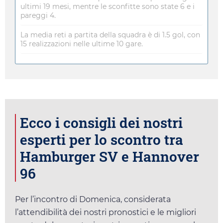
ultimi 19 mesi, mentre le sconfitte sono state 6 e i
pareggi 4.
La media reti a partita della squadra è di 1.5 gol, con
15 realizzazioni nelle ultime 10 gare.
Ecco i consigli dei nostri
esperti per lo scontro tra
Hamburger SV e Hannover
96
Per l’incontro di
Domenica
, considerata
l’attendibilità dei nostri pronostici e le migliori