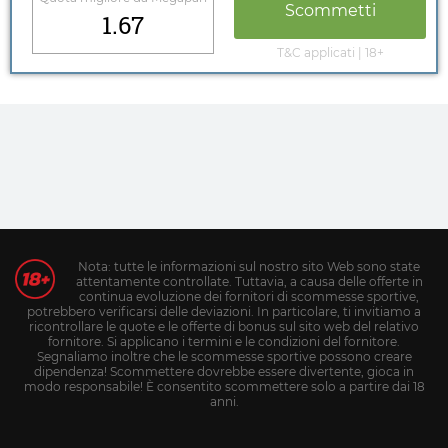
Scommetti
1.67
T&C applicati | 18+
Nota: tutte le informazioni sul nostro sito Web sono state
attentamente controllate. Tuttavia, a causa delle offerte in
continua evoluzione dei fornitori di scommesse sportive,
potrebbero verificarsi delle deviazioni. In particolare, ti invitiamo a
ricontrollare le quote e le offerte di bonus sul sito web del relativo
fornitore. Si applicano i termini e le condizioni del fornitore.
Segnaliamo inoltre che le scommesse sportive possono creare
dipendenza! Scommettere dovrebbe essere divertente, gioca in
modo responsabile! È consentito scommettere solo a partire dai 18
anni.