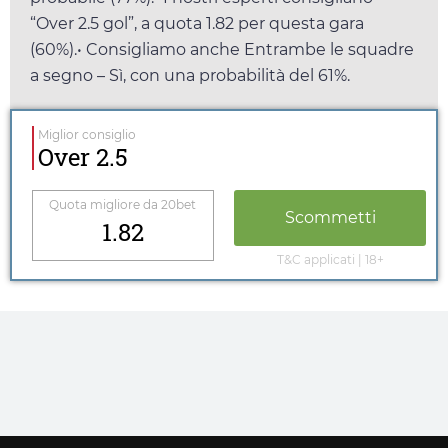
“Over 2.5 gol”, a quota
1.82
per questa gara
(60%).• Consigliamo anche Entrambe le squadre
a segno – Sì, con una probabilità del 61%.
Miglior consiglio
Over 2.5
Quota migliore da
20bet
Scommetti
1.82
T&C applicati | 18+