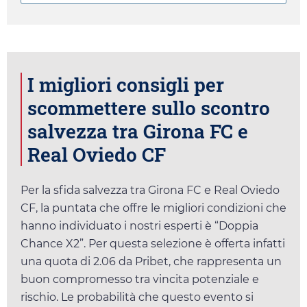
I migliori consigli per
scommettere sullo scontro
salvezza tra Girona FC e
Real Oviedo CF
Per la sfida salvezza tra Girona FC e Real Oviedo
CF, la puntata che offre le migliori condizioni che
hanno individuato i nostri esperti è “Doppia
Chance X2”. Per questa selezione è offerta infatti
una quota di
2.06
da
Pribet
, che rappresenta un
buon compromesso tra vincita potenziale e
rischio. Le probabilità che questo evento si