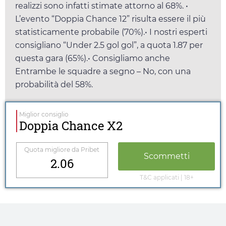
realizzi sono infatti stimate attorno al 68%. •
L’evento “Doppia Chance 12” risulta essere il più
statisticamente probabile (70%).• I nostri esperti
consigliano “Under 2.5 gol gol”, a quota
1.87
per
questa gara (65%).• Consigliamo anche
Entrambe le squadre a segno – No, con una
probabilità del 58%.
Miglior consiglio
Doppia Chance X2
Quota migliore da
Pribet
Scommetti
2.06
T&C applicati | 18+