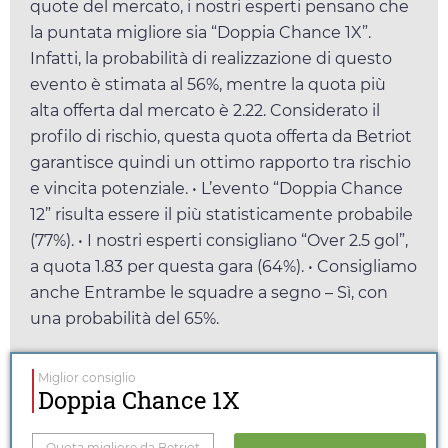
quote del mercato, i nostri esperti pensano che
la puntata migliore sia “Doppia Chance 1X”.
Infatti, la probabilità di realizzazione di questo
evento è stimata al 56%, mentre la quota più
alta offerta dal mercato è
2.22
. Considerato il
profilo di rischio, questa quota offerta da
Betriot
garantisce quindi un ottimo rapporto tra rischio
e vincita potenziale. • L’evento “Doppia Chance
12” risulta essere il più statisticamente probabile
(77%). • I nostri esperti consigliano “Over 2.5 gol”,
a quota
1.83
per questa gara (64%). • Consigliamo
anche Entrambe le squadre a segno – Sì, con
una probabilità del 65%.
Miglior consiglio
Doppia Chance 1X
Quota migliore da
Betriot