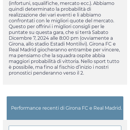
(infortuni, squalifiche, mercato ecc.). Abbiamo
quindi determinato la probabilità di
realizzazione dei vari eventi e li abbiamo
confrontati con le migliori quote del mercato.
Questo per offrirvi i migliori consigli per le
puntate su questa gara, che si terrà
Sabato
Dicembre 7, 2024
alle
8:00 pm
(ovviamente a
Girona, allo stadio Estadi Montilivi). Girona FC e
Real Madrid giocheranno entrambe per vincere,
ma pensiamo che la squadra ospite abbia
maggiori probabilità di vittoria. Nello sport tutto
è possibile, ma fino al fischio d’inizio i nostri
pronostici penderanno verso il 2.
Performance recenti di Girona FC e Real Madrid.