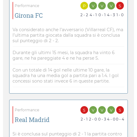
P
V
V
V
S
Performance
Girona FC
2 - 2
4 - 1
0 - 1
4 - 3
1 - 0
Va considerato anche l’avversario (Villarreal CF), ma
l’ultima partita giocata dalla squadra si è conclusa
sul punteggio di 2 - 2.
Durante gli ultimi 15 mesi, la squadra ha vinto 6
gare, ne ha pareggiate 4 e ne ha perse 5.
Con un totale di 14 gol nelle ultime 10 gare, la
squadra ha una media gol a partita pari a 1.4. I gol
concessi sono stati invece 6 in queste partite.
S
V
V
V
S
Performance
Real Madrid
2 - 1
2 - 0
0 - 3
4 - 0
0 - 4
Si è conclusa sul punteggio di 2 - 1 la partita contro