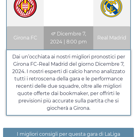
Dicembre 7,
Girona FC
Real Madrid
2024
|
8:00 pm
Dai un’occhiata ai nostri migliori pronostici per
Girona FC-Real Madrid del giorno
Dicembre 7,
2024
. I nostri esperti di calcio hanno analizzato
tutti i retroscena della gara e le performance
recenti delle due squadre, oltre alle migliori
quote offerte dai bookmaker, per offrirti le
previsioni più accurate sulla partita che si
giocherà a Girona.
I migliori consigli per questa gara di LaLiga