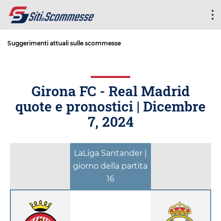
Suggerimenti attuali sulle scommesse
Girona FC - Real Madrid
quote e pronostici |
Dicembre
7, 2024
LaLiga Santander |
giorno della partita
16