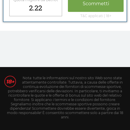
Scommetti
2.22
T&C applicati | 18+
Nota: tutte le informazioni sul nostro sito Web sono state
attentamente controllate. Tuttavia, a causa delle offerte in
continua evoluzione dei fornitori di scommesse sportive,
potrebbero verificarsi delle deviazioni. In particolare, ti invitiamo a
ricontrollare le quote e le offerte di bonus sul sito web del relativo
fornitore. Si applicano i termini e le condizioni del fornitore.
Segnaliamo inoltre che le scommesse sportive possono creare
dipendenza! Scommettere dovrebbe essere divertente, gioca in
modo responsabile! È consentito scommettere solo a partire dai 18
anni.