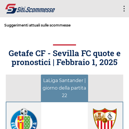
Suggerimenti attuali sulle scommesse
Getafe CF - Sevilla FC quote e
pronostici |
Febbraio 1, 2025
LaLiga Santander |
giorno della partita
22