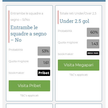
Entrambe le squadre a
Totale reti Under/Over 2,5
segno – Sì/No
Under 2.5 gol
Entrambe le
Probabilità
60%
squadre a segno
– No
Quota migliore
1.43
Probabilità
53%
bookmaker
Quota migliore
1.61
Visita
Megapari
bookmaker
T&C's applicati
Visita
Pribet
T&C's applicati