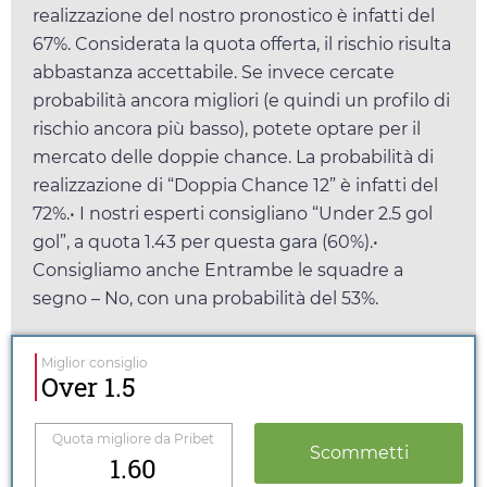
realizzazione del nostro pronostico è infatti del
67%. Considerata la quota offerta, il rischio risulta
abbastanza accettabile. Se invece cercate
probabilità ancora migliori (e quindi un profilo di
rischio ancora più basso), potete optare per il
mercato delle doppie chance. La probabilità di
realizzazione di “Doppia Chance 12” è infatti del
72%.• I nostri esperti consigliano “Under 2.5 gol
gol”, a quota
1.43
per questa gara (60%).•
Consigliamo anche Entrambe le squadre a
segno – No, con una probabilità del 53%.
Miglior consiglio
Over 1.5
Quota migliore da
Pribet
Scommetti
1.60