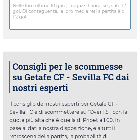
Nelle loro ultime 10 gare, i ragazzi hanno segnato 12
gol. Di conseguenza, la loro media reti a partita è di
1.2 gol.
Consigli per le scommesse
su Getafe CF - Sevilla FC dai
nostri esperti
Il consiglio dei nostri esperti per Getafe CF -
Sevilla FC è di scommettere su “Over 1.5”, con la
quota più alta che è quella di
Pribet
a
1.60
. In
base ai dati a nostra disposizione, e a tutti i
retroscena della partita, la probabilità di