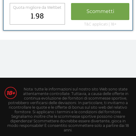
Quota migliore da
Weltbet
Scommetti
1.98
T&C applicati | 18+
Nota: tutte le informazioni sul nostro sito Web sono state
attentamente controllate. Tuttavia, a causa delle offerte in
continua evoluzione dei fornitori di scommesse sportive,
potrebbero verificarsi delle deviazioni. In particolare, ti invitiamo a
ricontrollare le quote e le offerte di bonus sul sito web del relativo
fornitore. Si applicano i termini e le condizioni del fornitore.
Segnaliamo inoltre che le scommesse sportive possono creare
dipendenza! Scommettere dovrebbe essere divertente, gioca in
modo responsabile! È consentito scommettere solo a partire dai 18
anni.