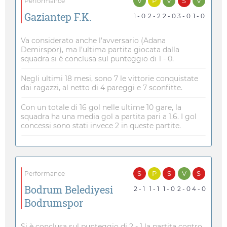
V
P
V
S
V
Performance
Gaziantep F.K.
1 - 0
2 - 2
2 - 0
3 - 0
1 - 0
Va considerato anche l’avversario (Adana
Demirspor), ma l’ultima partita giocata dalla
squadra si è conclusa sul punteggio di 1 - 0.
Negli ultimi 18 mesi, sono 7 le vittorie conquistate
dai ragazzi, al netto di 4 pareggi e 7 sconfitte.
Con un totale di 16 gol nelle ultime 10 gare, la
squadra ha una media gol a partita pari a 1.6. I gol
concessi sono stati invece 2 in queste partite.
S
P
S
V
S
Performance
Bodrum Belediyesi
2 - 1
1 - 1
1 - 0
2 - 0
4 - 0
Bodrumspor
Si è conclusa sul punteggio di 2 - 1 la partita contro