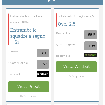
Entrambe le squadre a
Totale reti Under/Over 2,5
segno – Sì/No
Over 2.5
Entrambe le
Probabilità
58%
squadre a segno
– Sì
Quota migliore
1.98
Probabilità
58%
bookmaker
Quota migliore
1.73
Visita
Weltbet
bookmaker
T&C's applicati
Visita
Pribet
T&C's applicati