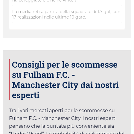
ha pareggiate 6 e ne ha vinte 7.
La media reti a partita della squadra è di 1.7 gol, con
17 realizzazioni nelle ultime 10 gare.
Consigli per le scommesse
su Fulham F.C. -
Manchester City dai nostri
esperti
Tra i vari mercati aperti per le scommesse su
Fulham F.C. - Manchester City, i nostri esperti
pensano che la puntata più conveniente sia
“Under 2.5 gol”. Le probabilità di realizzazione del