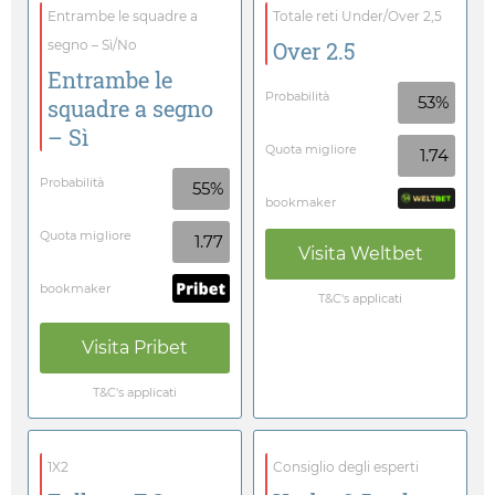
Entrambe le squadre a
Totale reti Under/Over 2,5
segno – Sì/No
Over 2.5
Entrambe le
Probabilità
53%
squadre a segno
– Sì
Quota migliore
1.74
Probabilità
55%
bookmaker
Quota migliore
1.77
Visita
Weltbet
bookmaker
T&C's applicati
Visita
Pribet
T&C's applicati
1X2
Consiglio degli esperti