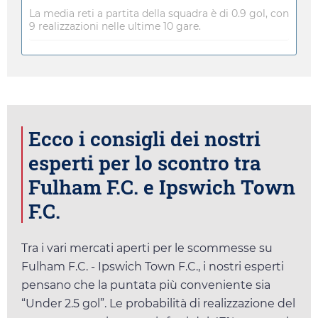
La media reti a partita della squadra è di 0.9 gol, con
9 realizzazioni nelle ultime 10 gare.
Ecco i consigli dei nostri
esperti per lo scontro tra
Fulham F.C. e Ipswich Town
F.C.
Tra i vari mercati aperti per le scommesse su
Fulham F.C. - Ipswich Town F.C., i nostri esperti
pensano che la puntata più conveniente sia
“Under 2.5 gol”. Le probabilità di realizzazione del