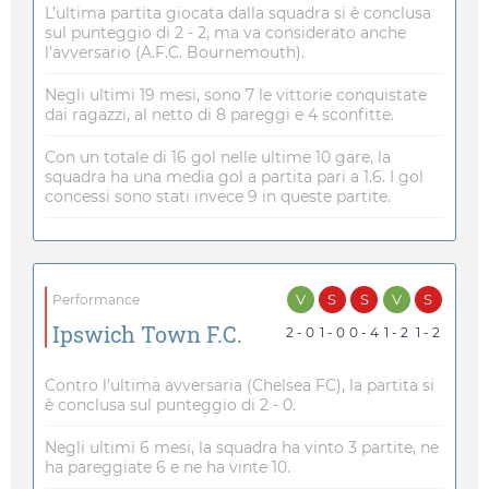
L’ultima partita giocata dalla squadra si è conclusa
sul punteggio di 2 - 2, ma va considerato anche
l’avversario (A.F.C. Bournemouth).
Negli ultimi 19 mesi, sono 7 le vittorie conquistate
dai ragazzi, al netto di 8 pareggi e 4 sconfitte.
Con un totale di 16 gol nelle ultime 10 gare, la
squadra ha una media gol a partita pari a 1.6. I gol
concessi sono stati invece 9 in queste partite.
V
S
S
V
S
Performance
Ipswich Town F.C.
2 - 0
1 - 0
0 - 4
1 - 2
1 - 2
Contro l’ultima avversaria (Chelsea FC), la partita si
è conclusa sul punteggio di 2 - 0.
Negli ultimi 6 mesi, la squadra ha vinto 3 partite, ne
ha pareggiate 6 e ne ha vinte 10.