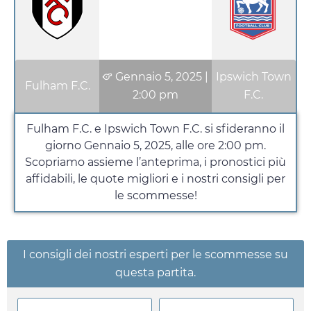
Gennaio 5, 2025
|
Ipswich Town
Fulham F.C.
2:00 pm
F.C.
Fulham F.C. e Ipswich Town F.C. si sfideranno il
giorno
Gennaio 5, 2025
, alle ore
2:00 pm
.
Scopriamo assieme l’anteprima, i pronostici più
affidabili, le quote migliori e i nostri consigli per
le scommesse!
I consigli dei nostri esperti per le scommesse su
questa partita.