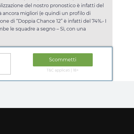
ealizzazione del nostro pronostico è infatti del
à ancora migliori (e quindi un profilo di
one di “Doppia Chance 12” è infatti del 74%.• I
be le squadre a segno – Sì, con una
Scommetti
T&C applicati | 18+