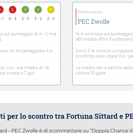
S
S
V
V
P
Performance
- 1
0 - 3
2 - 5
3 - 2
2 - 2
PEC Zwolle
a sul punteggio di 4 - 1, ma
Si è conclusa sul punteggio d
.
affrontata (PSV Eindhoven)
gare, ne ha pareggiate 4 e
Sono 5 le vittorie conquista
sconfitte sono state 9 e i p
gol, con una media di 1.8
La media reti a partita della
ta invece a 7 gol.
ultime 10 gare.
rti per lo scontro tra Fortuna Sittard e 
ittard - PEC Zwolle è di scommettere su “Doppia Chance X2”