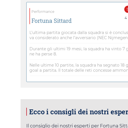
Performance
4 
Fortuna Sittard
L’ultima partita giocata dalla squadra si è conclus
va considerato anche l’avversario (NEC Nijmegen)
Durante gli ultimi 19 mesi, la squadra ha vinto 7 
ne ha perse 8.
Nelle ultime 10 partite, la squadra ha segnato 18 
goal a partita. Il totale delle reti concesse ammon
Ecco i consigli dei nostri espe
Il consiglio dei nostri esperti per Fortuna S