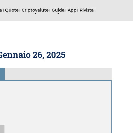
ta
Quote
Criptovalute
Guida
App
Rivista
Gennaio 26, 2025