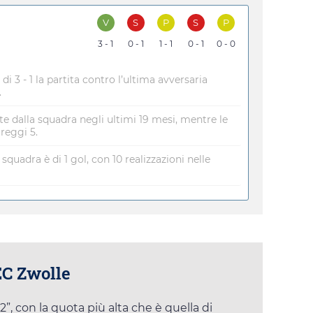
V
S
P
S
P
3 - 1
0 - 1
1 - 1
0 - 1
0 - 0
i 3 - 1 la partita contro l’ultima avversaria
.
te dalla squadra negli ultimi 19 mesi, mentre le
areggi 5.
 squadra è di 1 gol, con 10 realizzazioni nelle
PEC Zwolle
, con la quota più alta che è quella di