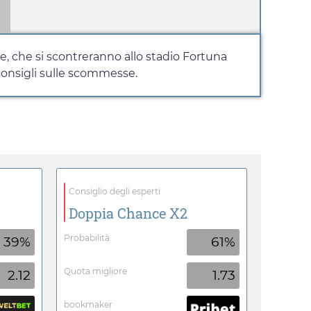
le, che si scontreranno allo stadio Fortuna
 consigli sulle scommesse.
Consiglio degli esperti
Doppia Chance X2
Probabilità
39%
61%
Quota migliore
2.12
1.73
bookmaker