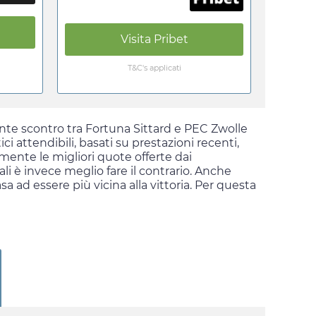
Visita
Pribet
T&C's applicati
ente scontro tra Fortuna Sittard e PEC Zwolle
ci attendibili, basati su prestazioni recenti,
amente le migliori quote offerte dai
i è invece meglio fare il contrario. Anche
sa ad essere più vicina alla vittoria. Per questa