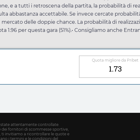
one, e a tutti i retroscena della partita, la probabilità di r
isulta abbastanza accettabile. Se invece cercate probabilit
l mercato delle doppie chance. La probabilità di realizzazi
uota
1.96
per questa gara (51%).• Consigliamo anche Entram
Quota migliore da
Pribet
1.73
 state attentamente controllate.
e dei fornitori di scommesse sportive,
 ti invitiamo a ricontrollare le quote e
cano i termini e le condizioni del