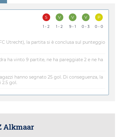
S
V
V
V
P
1 - 2
1 - 2
9 - 1
0 - 3
0 - 0
FC Utrecht), la partita si è conclusa sul punteggio
dra ha vinto 9 partite, ne ha pareggiate 2 e ne ha
 ragazzi hanno segnato 25 gol. Di conseguenza, la
 2.5 gol.
 AZ Alkmaar