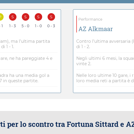
P
S
S
S
S
Performance
- 1
1 - 3
5 - 0
1 - 0
0 - 3
AZ Alkmaar
am), ma l’ultima partita
Contro l’ultima avversaria (
i 1 - 1.
di 1 - 2.
gare, ne ha pareggiate 4 e
Negli ultimi 6 mesi, la squa
vinte 2.
uadra ha una media gol a
Nelle loro ultime 10 gare, i
7 in queste partite.
loro media reti a partita è di
rti per lo scontro tra Fortuna Sittard e