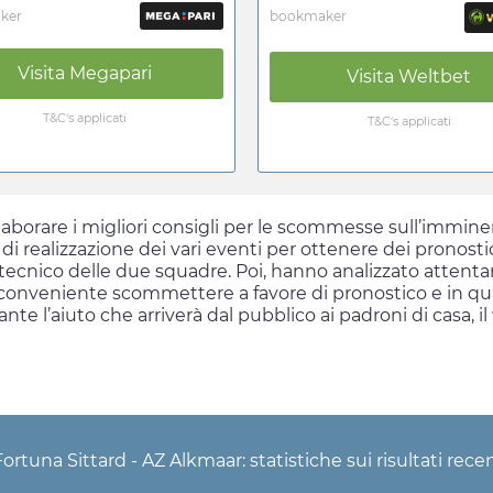
ker
bookmaker
Visita
Megapari
Visita
Weltbet
T&C's applicati
T&C's applicati
laborare i migliori consigli per le scommesse sull’immin
 di realizzazione dei vari eventi per ottenere dei pronostic
lo tecnico delle due squadre. Poi, hanno analizzato attent
 conveniente scommettere a favore di pronostico e in qual
nte l’aiuto che arriverà dal pubblico ai padroni di casa, i
ortuna Sittard - AZ Alkmaar: statistiche sui risultati recen